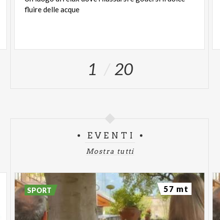
fluire
delle
acque
1
20
EVENTI
Mostra tutti
57 mt
SPORT