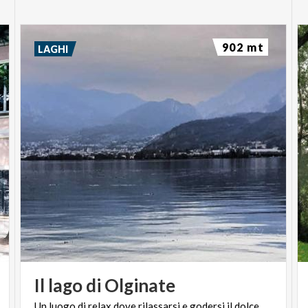
902 mt
LAGHI
Il
lago
di
Olginate
Un
luogo
di
relax
dove
rilassarsi
e
godersi
il
dolce