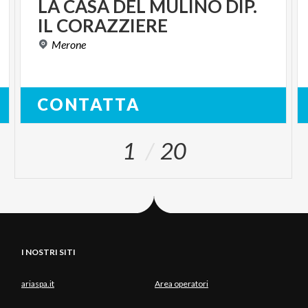
LA
CASA
DEL
MULINO
DIP.
IL
CORAZZIERE
Merone
CONTATTA
1
20
I NOSTRI SITI
ariaspa.it
Area operatori