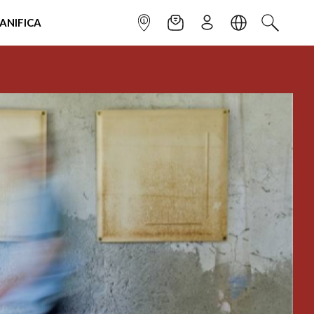
IANIFICA
INFOPOINT
NEWSLETTER
ISCRIVITI
LINGUA
CERCA