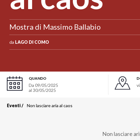
Mostra di Massimo Ballabio
da
LAGO DI COMO
QUANDO
D
Da
09/05/2025
v
al
30/05/2025
Eventi
Non lasciare aria al caos
Briciole
di
Non lasciare ari
pane