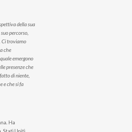
spettiva della sua
 suo percorso,
o. Ci troviamo
ma che
e quale emergono
elle presenze che
fatto di niente,
e e che si fa
ana. Ha
 Stati Uniti,