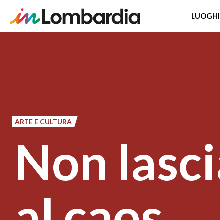
LUOGHI
Salta
al
contenuto
principale
ARTE E CULTURA
Non lasci
al caos