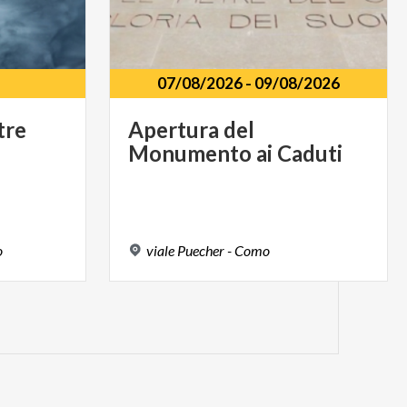
07/08/2026
-
09/08/2026
tre
Apertura
del
Monumento
ai
Caduti
o
viale
Puecher
-
Como