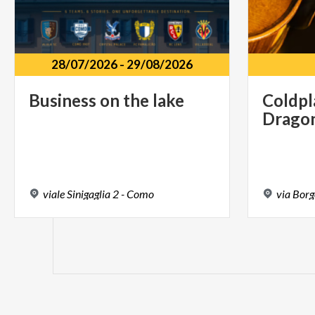
28/07/2026
-
29/08/2026
Business
on
the
lake
Coldpl
Drago
viale
Sinigaglia
2
-
Como
via
Borg