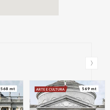
568 mt
569 mt
ARTE E CULTURA