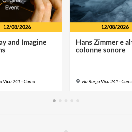
12/08/2026
12/08/2026
ay
and
Imagine
Hans
Zimmer
e
al
ns
colonne
sonore
o
Vico
241
-
Como
via
Borgo
Vico
241
-
Com