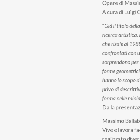
Opere di Massi
A cura di Luigi 
"
Già il titolo del
ricerca artistic
che risale al 1988
confrontati con u
sorprendono per 
forme geometriche
hanno lo scopo di 
privo di descrittiv
forma nelle minim
Dalla presentazi
Massimo Ballabi
Vive e lavora fa
realizzato diver