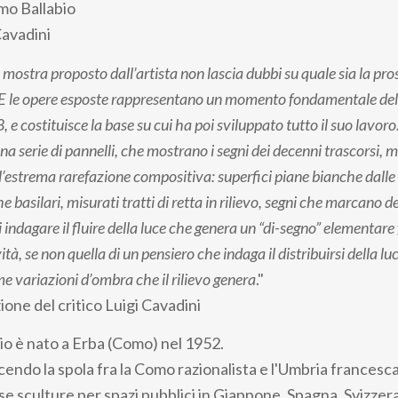
mo Ballabio
Cavadini
la mostra proposto dall’artista non lascia dubbi su quale sia la pro
a. E le opere esposte rappresentano un momento fondamentale del
, e costituisce la base su cui ha poi sviluppato tutto il suo lavor
na serie di pannelli, che mostrano i segni dei decenni trascorsi, 
l’estrema rarefazione compositiva: superfici piane bianche dall
 basilari, misurati tratti di retta in rilievo, segni che marcano d
indagare il fluire della luce che genera un “di-segno” elementare 
ità, se non quella di un pensiero che indaga il distribuirsi della luc
e variazioni d’ombra che il rilievo genera
."
one del critico Luigi Cavadini
o è nato a Erba (Como) nel 1952.
cendo la spola fra la Como razionalista e l'Umbria francesc
se sculture per spazi pubblici in Giappone, Spagna, Svizzera,