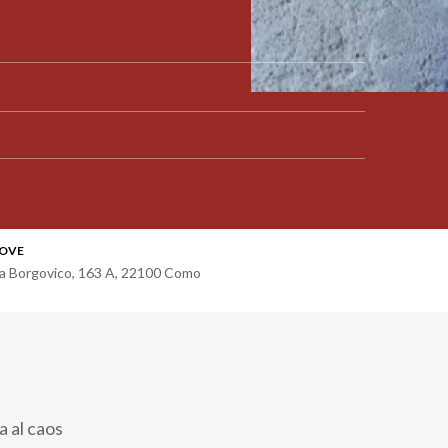
OVE
ia Borgovico, 163 A
,
22100
Como
a al caos