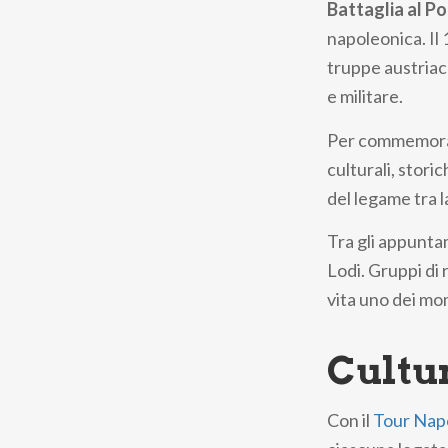
Battaglia al Po
napoleonica. Il
truppe austriach
e militare.
Per commemorare
culturali, stori
del legame tra l
Tra gli appuntam
Lodi. Gruppi di
vita uno dei mo
Cultu
Con il
Tour Napo