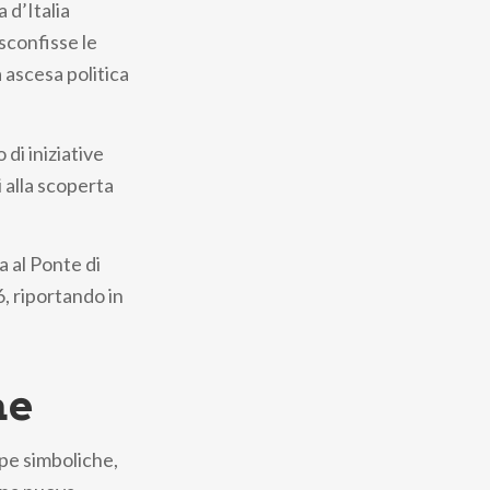
 d’Italia
sconfisse le
 ascesa politica
di iniziative
 alla scoperta
a al Ponte di
, riportando in
ne
ppe simboliche,