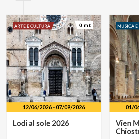
0 mt
ARTE E CULTURA
MUSICA E
12/06/2026
-
07/09/2026
01/0
Lodi
al
sole
2026
Vien
M
Chiost