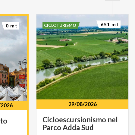
651 mt
CICLOTURISMO
0 mt
29/08/2026
/2026
Cicloescursionismo
nel
to
Parco
Adda
Sud