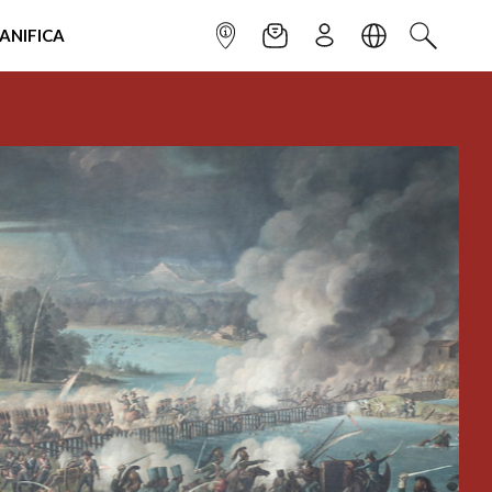
IANIFICA
INFOPOINT
NEWSLETTER
ISCRIVITI
LINGUA
CERCA