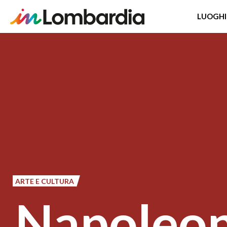
LUOGHI
Salta
al
contenuto
principale
ARTE E CULTURA
Napoleon