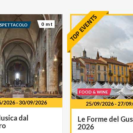
0 mt
 SPETTACOLO
FOOD & WINE
6/2026
-
30/09/2026
25/09/2026
-
27/09
usica
dal
Le
Forme
del
Gus
ro
2026