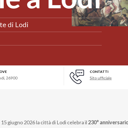
te di Lodi
OVE
CONTATTI
odi
,
26900
Sito ufficiale
 15 giugno 2026 la città di Lodi celebra il
230° anniversario