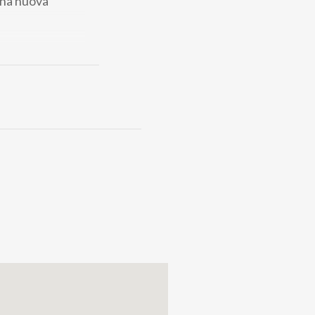
una nuova
e a Lodi: storie
pe napoleoniche
sposizione sarà
.30 alle 12.30 e