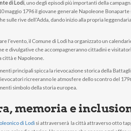
nte di Lodi
, uno degli episodi più importanti della campagna
 10 maggio 1796 il giovane generale Napoleone Bonaparte 
e sulle rive dell’Adda, dando inizio alla propria leggendaria
 l’evento, il Comune di Lodi ha organizzato un calendario 
che e divulgative che accompagneranno cittadini e visitatori
a città e Napoleone.
enti principali spicca la rievocazione storica della Battagli
 rievocatori ricreeranno le atmosfere dello scontro del 1796
menti simbolo della storia europea.
ra, memoria e inclusio
leonico di Lodi
si attraverserà la città attraverso otto ta