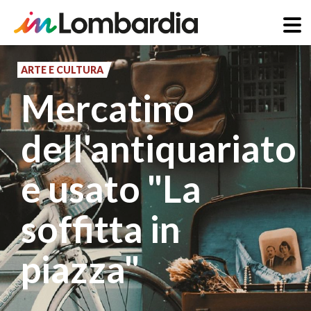
Salta
al
ARTE E CULTURA
contenuto
Mercatino
principale
dell'antiquariato
e usato "La
soffitta in
piazza"