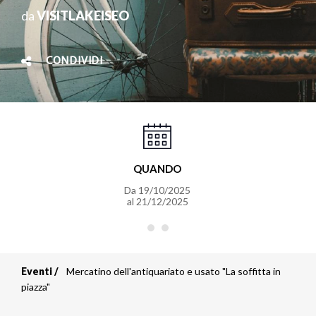
da
VISITLAKEISEO
CONDIVIDI
QUANDO
Da
19/10/2025
al
21/12/2025
Eventi
Mercatino dell'antiquariato e usato "La soffitta in
Briciole
piazza"