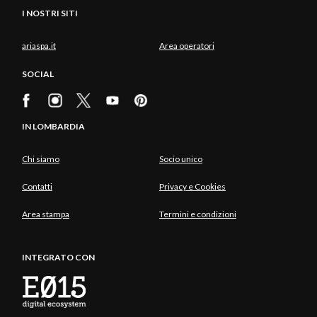
I NOSTRI SITI
ariaspa.it
Area operatori
SOCIAL
IN LOMBARDIA
Chi siamo
Socio unico
Contatti
Privacy e Cookies
Area stampa
Termini e condizioni
INTEGRATO CON