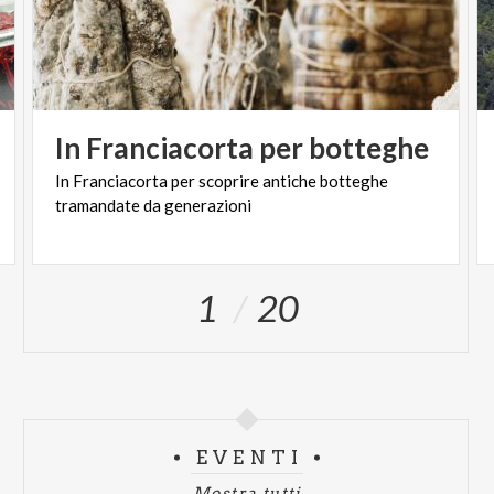
In
Franciacorta
per
botteghe
In
Franciacorta
per
scoprire
antiche
botteghe
tramandate
da
generazioni
1
20
EVENTI
Mostra tutti