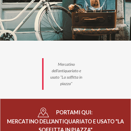
Mercatino
dell'antiquariato e
usato "La soffitta in
piazza"
PORTAMI QUI:
MERCATINO DELL'ANTIQUARIATO E USATO "LA
SOFFITTA IN PIAZZA"