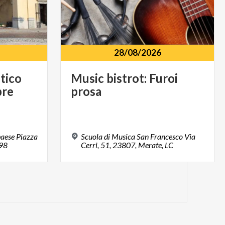
28/08/2026
ntico
Music
bistrot:
Furoi
re
prosa
paese Piazza
Scuola di Musica San Francesco Via
898
Cerri, 51, 23807, Merate, LC