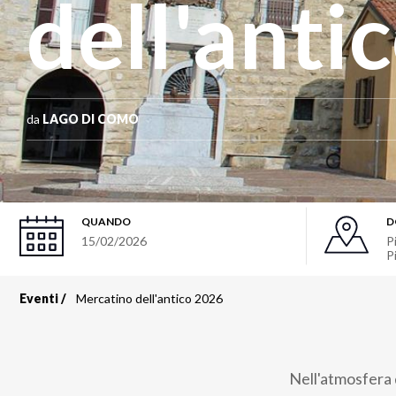
dell'anti
da
LAGO DI COMO
QUANDO
D
15/02/2026
P
P
Eventi
Mercatino dell'antico 2026
Briciole
di
Nell'atmosfera 
pane