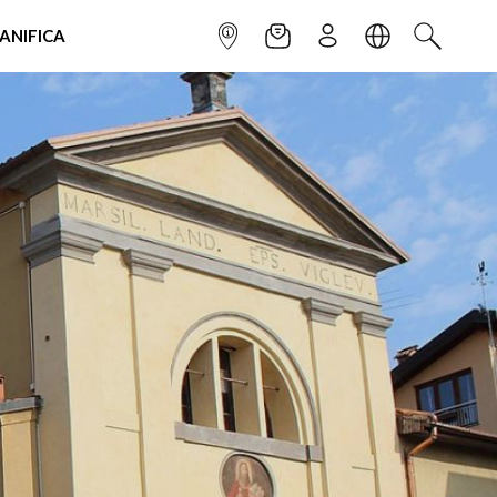
IANIFICA
INFOPOINT
NEWSLETTER
ISCRIVITI
LINGUA
CERCA