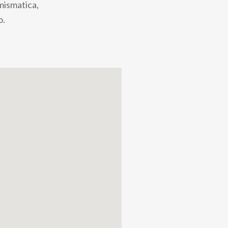
umismatica,
o.