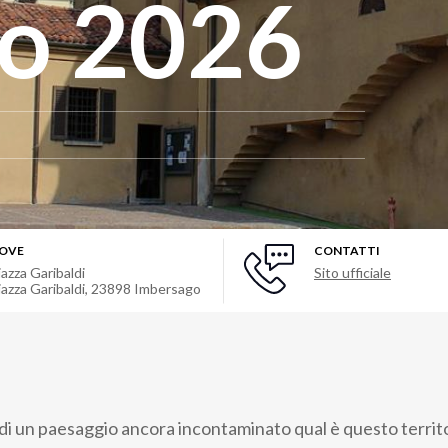
co 2026
OVE
CONTATTI
iazza Garibaldi
Sito ufficiale
iazza Garibaldi
,
23898
Imbersago
di un paesaggio ancora incontaminato qual è questo territ