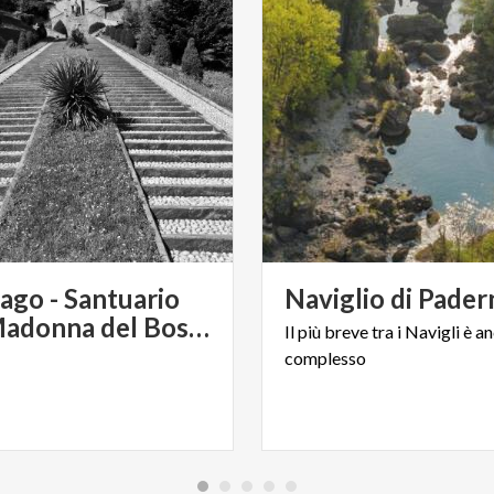
ago - Santuario
Naviglio
di
Pader
della Madonna del Bosco
Il
più
breve
tra
i
Navigli
è
an
complesso