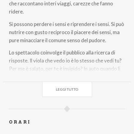
che raccontano interi viaggi, carezze che fanno
ridere.
Si possono perdere i sensi e riprendere i sensi. Si può
nutrire con gusto reciproco il piacere dei sensi, ma
pure minacciare il comune senso del pudore.
Lo spettacolo coinvolge il pubblico alla ricerca di
risposte. Il viola che vedo io è lo stesso che vedi tu?
Per me è salato, per te è insipido? In auto quando li
vedi i cartelli stradali? Sai cos’è un acufene?
Curiosità, certezze e assurdità che vi guideranno in
LEGGI TUTTO
un percorso dominato totalmente dal senso
dell’umorismo.
Biglietti
Posto Unico Numerato
€ 30,00
ORARI