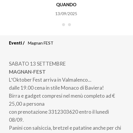
QUANDO
13/09/2025
Eventi
Magnan FEST
Briciole
di
SABATO 13 SETTEMBRE
pane
MAGNAN-FEST
L
'
Oktober Fest arriva in Valmalenco...
dalle 19.00 cena in stile Monaco di Baviera!
Birra e gadget compresi nel menù completo ad €
25,00 a persona
con prenotazione 3312303620 entro il lunedì
08/09.
Panini con salsiccia, bretzel e patatine anche per chi