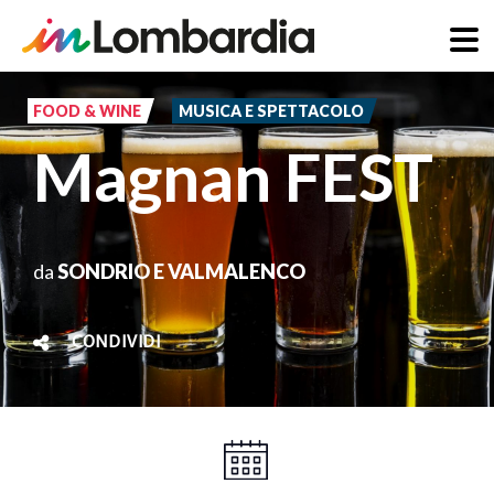
Salta
al
FOOD & WINE
MUSICA E SPETTACOLO
contenuto
Magnan FEST
principale
da
SONDRIO E VALMALENCO
CONDIVIDI