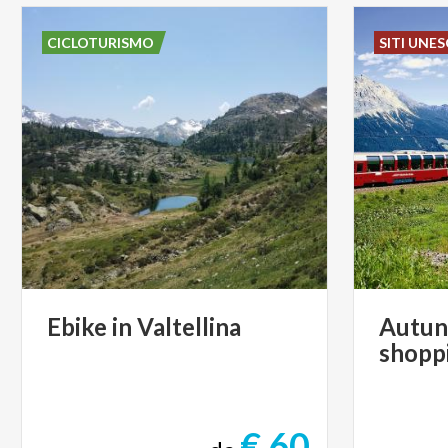
CICLOTURISMO
SITI UNE
Ebike
in
Valtellina
Autu
shopp
€ 60