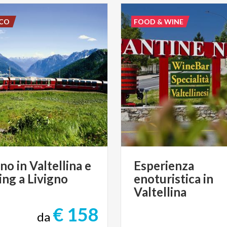
SCO
FOOD & WINE
nno
in
Valtellina
e
Esperienza
ing
a
Livigno
enoturistica in
Valtellina
€ 158
da