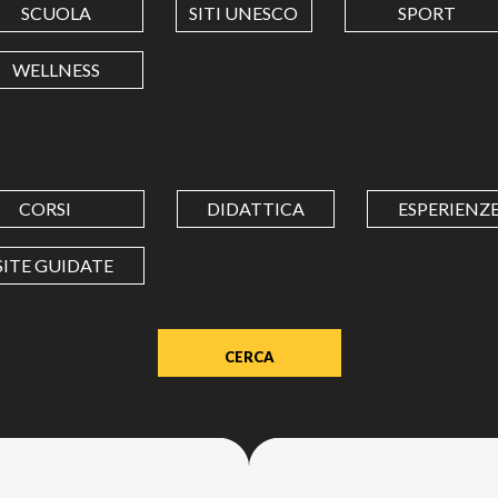
SCUOLA
SITI UNESCO
SPORT
LONGITUDINE
WELLNESS
Value
in
decimal
degrees.
CORSI
DIDATTICA
ESPERIENZ
Use
dot
SITE GUIDATE
(.)
as
decimal
separator.