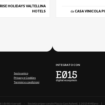
RISE HOLIDAYS VALTELLINA
HOTELS
da
CASA VINICOLA P
INTEGRATO CON
Socio unico
Privacy e Cookies
Termini e condizioni
 Tutti i diritti riservati - Società unipersonale Piazza Gae Aulenti, 1 20154 Mil