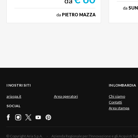
da
da
SUN
da
PIETRO MAZZA
I NOSTRI SITI
IN LOMBARDIA
ariaspa.it
Area operatori
Chi siamo
Contatti
SOCIAL
Area stampa
© Copyright Aria S.p.A. - Azienda Regionale per l'Innovazione e gli Acquisti