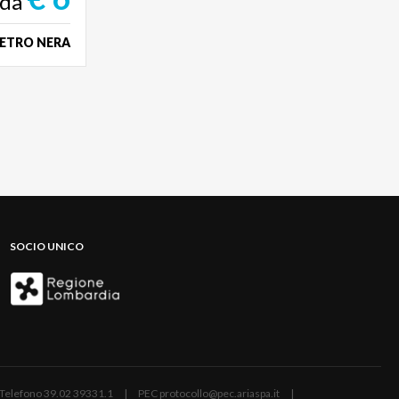
da
IETRO NERA
SOCIO UNICO
ano | Telefono 39.02 39331.1 | PEC protocollo@pec.ariaspa.it |