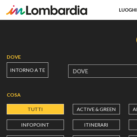
LUOGHI
Salta
al
contenuto
principale
DOVE
INTORNO A TE
DOVE
COSA
TUTTI
ACTIVE & GREEN
A
INFOPOINT
ITINERARI