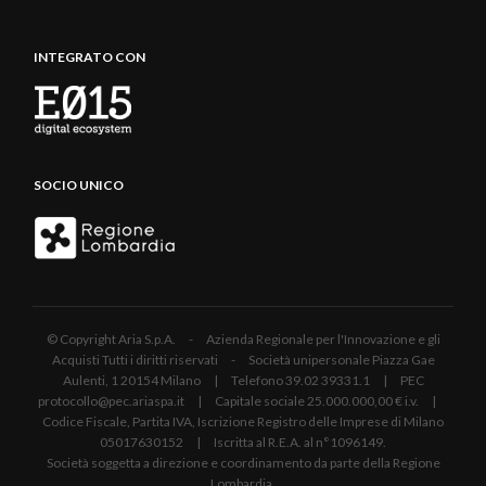
INTEGRATO CON
SOCIO UNICO
© Copyright Aria S.p.A. - Azienda Regionale per l'Innovazione e gli
Acquisti Tutti i diritti riservati - Società unipersonale Piazza Gae
Aulenti, 1 20154 Milano | Telefono 39.02 39331.1 | PEC
protocollo@pec.ariaspa.it | Capitale sociale 25.000.000,00 € i.v. |
Codice Fiscale, Partita IVA, Iscrizione Registro delle Imprese di Milano
05017630152 | Iscritta al R.E.A. al n°1096149.
Società soggetta a direzione e coordinamento da parte della Regione
Lombardia.