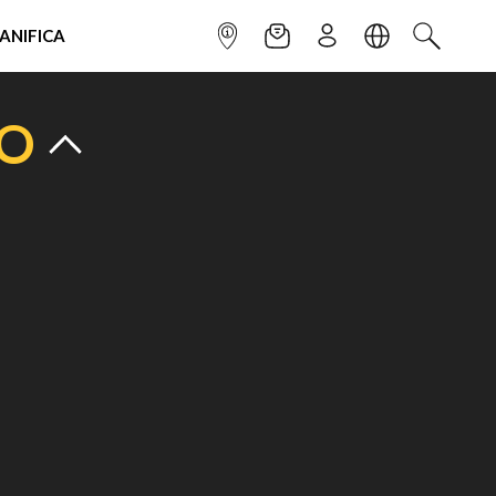
IANIFICA
INFOPOINT
NEWSLETTER
ISCRIVITI
LINGUA
CERCA
TO