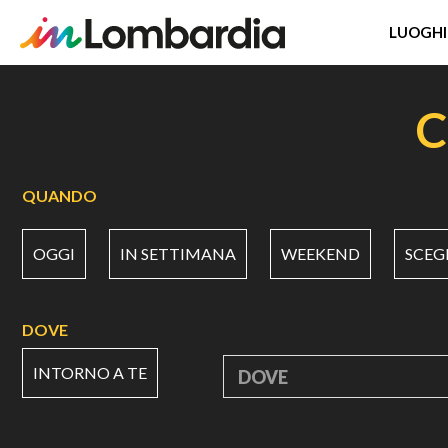
LUOGHI
Salta
al
C
contenuto
principale
QUANDO
OGGI
IN SETTIMANA
WEEKEND
SCEG
DOVE
INTORNO A TE
DOVE