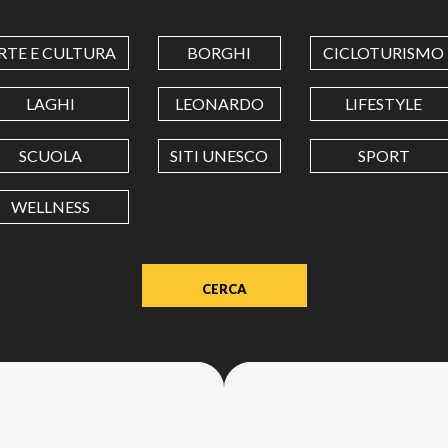
COORDINATES
RTE E CULTURA
BORGHI
CICLOTURISMO
LATITUDINE
LAGHI
LEONARDO
LIFESTYLE
SCUOLA
SITI UNESCO
SPORT
LONGITUDINE
WELLNESS
Value
in
decimal
degrees.
Use
dot
(.)
as
decimal