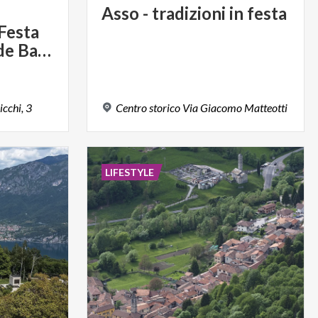
Asso
-
tradizioni
in
festa
 Festa
dell’Asino e Fera de Barni
icchi,
3
Centro
storico
Via
Giacomo
Matteotti
LIFESTYLE