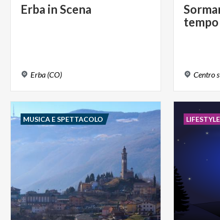
Erba
in
Scena
Sorma
tempo
Erba
(CO)
Centro
s
MUSICA E SPETTACOLO
LIFESTYL