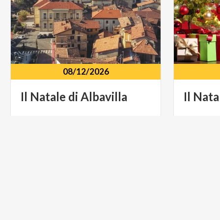
08/12/2026
Il
Natale
di
Albavilla
Il
Nata
Piazza A
Albavilla
(CO)
Proserp
MUSICA E SPETTACOLO
LIFESTYL