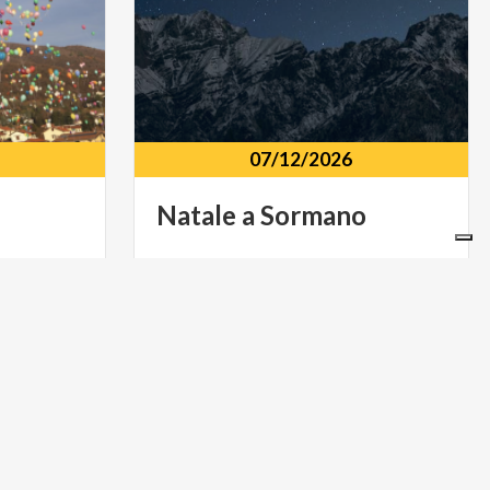
07/12/2026
Natale
a
Sormano
bler 11,
Centro storico Località Colma,
Sormano (CO)
MUSICA E SPETTACOLO