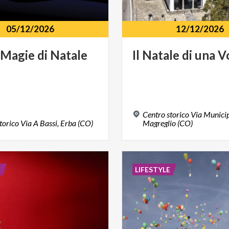
05/12/2026
12/12/2026
Magie
di
Natale
Il
Natale
di
una
V
Centro storico Via Municip
torico
Via
A
Bassi,
Erba
(CO)
Magreglio (CO)
E
LIFESTYLE