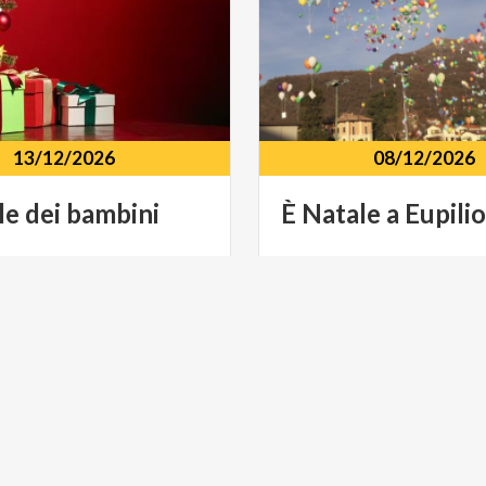
13/12/2026
08/12/2026
le
dei
bambini
È
Natale
a
Eupilio
nfiteatro Piazza Brenna, 2,
Centro storico Via E. Schei
io (CO)
Eupilio (CO)
E
MUSICA E SPETTACOLO