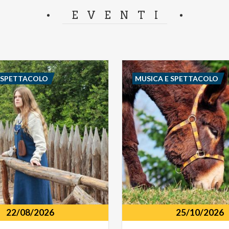
separator.
EVENTI
E SPETTACOLO
MUSICA E SPETTACOLO
22/08/2026
25/10/2026