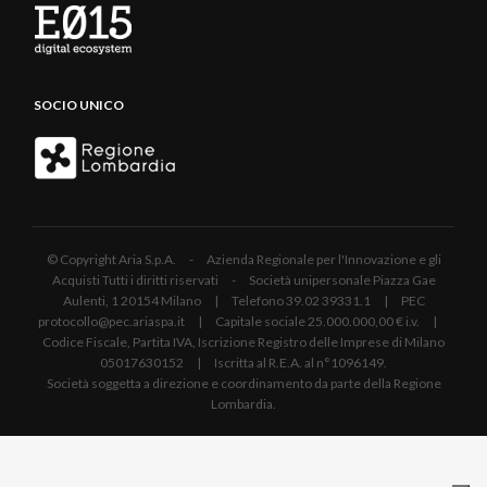
SOCIO UNICO
© Copyright Aria S.p.A. - Azienda Regionale per l'Innovazione e gli
Acquisti Tutti i diritti riservati - Società unipersonale Piazza Gae
Aulenti, 1 20154 Milano | Telefono 39.02 39331.1 | PEC
protocollo@pec.ariaspa.it | Capitale sociale 25.000.000,00 € i.v. |
Codice Fiscale, Partita IVA, Iscrizione Registro delle Imprese di Milano
05017630152 | Iscritta al R.E.A. al n°1096149.
Società soggetta a direzione e coordinamento da parte della Regione
Lombardia.