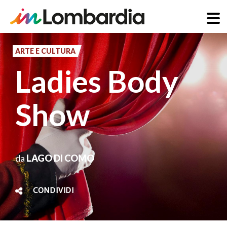
Salta
al
ARTE E CULTURA
contenuto
Ladies Body
principale
Show
da
LAGO DI COMO
CONDIVIDI