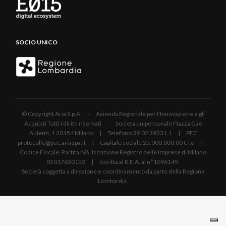
SOCIO UNICO
© Copyright Aria S.p.A. - Azienda Regionale per l'Innovazione e gli
Acquisti Tutti i diritti riservati - Società unipersonale Piazza Gae
Aulenti, 1 20154 Milano | Telefono 39.02 39331.1 | PEC
protocollo@pec.ariaspa.it | Capitale sociale 25.000.000,00 € i.v. |
Codice Fiscale, Partita IVA, Iscrizione Registro delle Imprese di Milano
05017630152 | Iscritta al R.E.A. al n°1096149.
Società soggetta a direzione e coordinamento da parte della Regione
Lombardia.