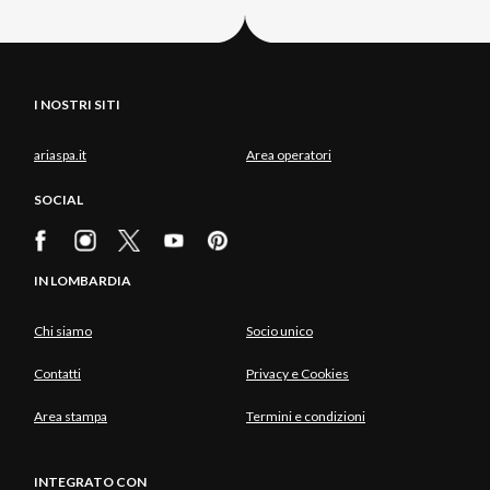
I NOSTRI SITI
ariaspa.it
Area operatori
SOCIAL
IN LOMBARDIA
Chi siamo
Socio unico
Contatti
Privacy e Cookies
Area stampa
Termini e condizioni
INTEGRATO CON