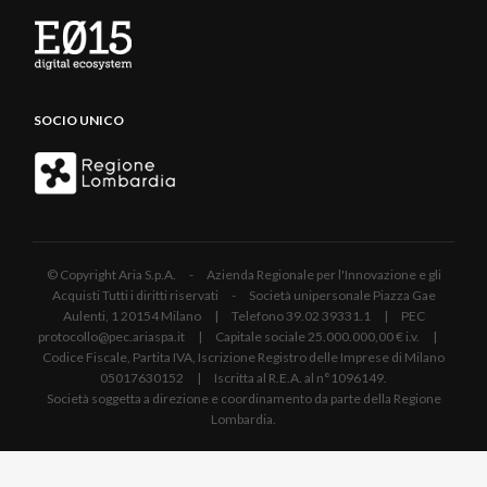
SOCIO UNICO
© Copyright Aria S.p.A. - Azienda Regionale per l'Innovazione e gli
Acquisti Tutti i diritti riservati - Società unipersonale Piazza Gae
Aulenti, 1 20154 Milano | Telefono 39.02 39331.1 | PEC
protocollo@pec.ariaspa.it | Capitale sociale 25.000.000,00 € i.v. |
Codice Fiscale, Partita IVA, Iscrizione Registro delle Imprese di Milano
05017630152 | Iscritta al R.E.A. al n°1096149.
Società soggetta a direzione e coordinamento da parte della Regione
Lombardia.