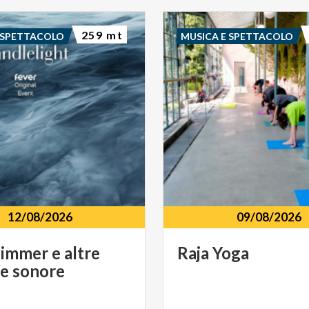
259 mt
 SPETTACOLO
MUSICA E SPETTACOLO
12/08/2026
09/08/2026
Zimmer
e
altre
Raja
Yoga
ne
sonore