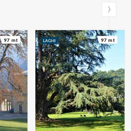
97 mt
97 mt
LAGHI