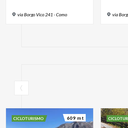
via
Borgo
Vico
241
-
Como
via
Borg
609 mt
CICLOTURISMO
CICLOTU