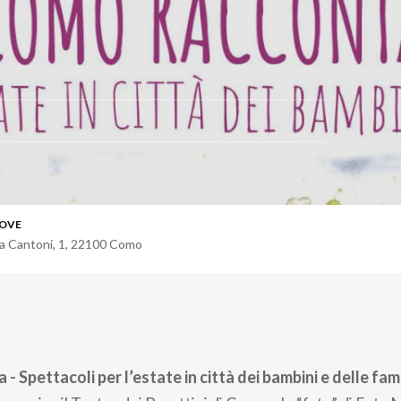
OVE
ia Cantoni, 1
,
22100
Como
 Spettacoli per l’estate in città dei bambini e delle fam