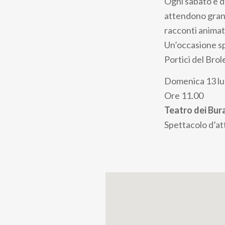
Ogni sabato e d
attendono grandi
racconti animat
Un’occasione sp
Portici del Brol
Domenica 13 lu
Ore 11.00
Teatro dei Bura
Spettacolo d’att