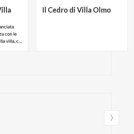
illa
Il
Cedro
di
Villa
Olmo
lanciata
za con le
architetture neoclassiche della villa, colpisce i visitatori.