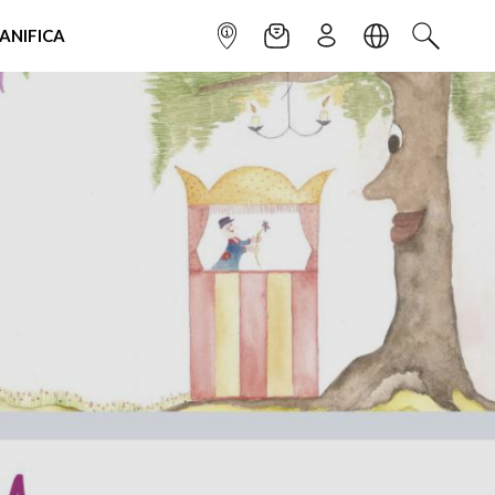
IANIFICA
INFOPOINT
NEWSLETTER
ISCRIVITI
LINGUA
CERCA