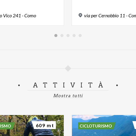
o
Vico
241
-
Como
via
per
Cernobbio
11
-
Co
ATTIVITÀ
Mostra tutti
609 mt
RISMO
CICLOTURISMO