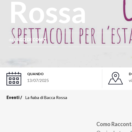
Rossa
da
LAGO DI COMO
QUANDO
D
13/07/2025
v
Eventi
La fiaba di Bacca Rossa
Briciole
di
Como Racconta -
pane