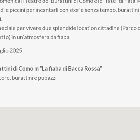
omenica il Teatro dei Burattini di Como e le “fate” di Fata
 e piccini per incantarli con storie senza tempo, burattini
i.
eciale per vivere due splendide location cittadine (Parco d
etto) in un’atmosfera da fiaba.
glio 2025
ttini di Como in “La fiaba di Bacca Rossa”
ore, burattini e pupazzi