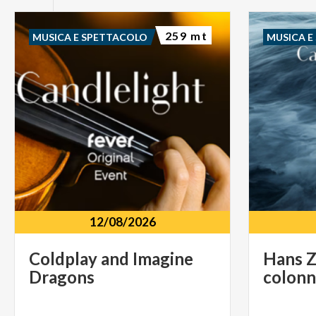
259 mt
MUSICA E SPETTACOLO
MUSICA E
12/08/2026
Coldplay
and
Imagine
Hans
Dragons
colon