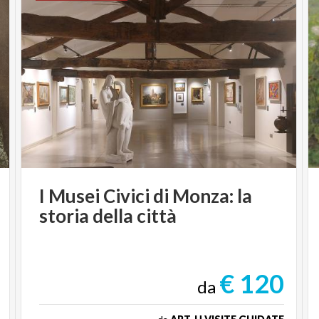
I
Musei
Civici
di
Monza:
la
storia
della
città
€ 120
da