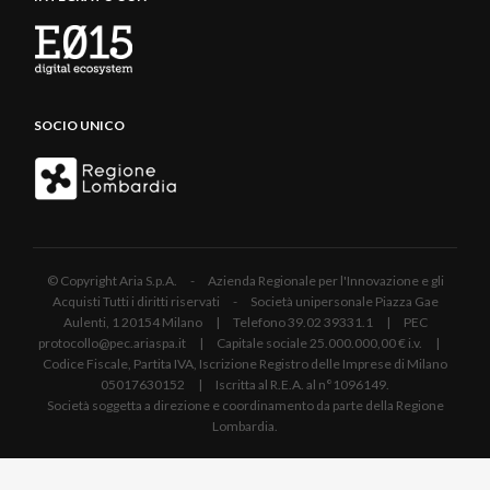
SOCIO UNICO
© Copyright Aria S.p.A. - Azienda Regionale per l'Innovazione e gli
Acquisti Tutti i diritti riservati - Società unipersonale Piazza Gae
Aulenti, 1 20154 Milano | Telefono 39.02 39331.1 | PEC
protocollo@pec.ariaspa.it | Capitale sociale 25.000.000,00 € i.v. |
Codice Fiscale, Partita IVA, Iscrizione Registro delle Imprese di Milano
05017630152 | Iscritta al R.E.A. al n°1096149.
Società soggetta a direzione e coordinamento da parte della Regione
Lombardia.