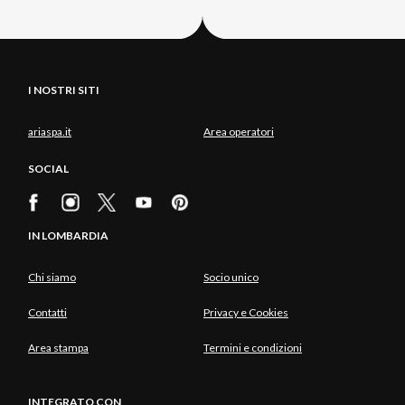
I NOSTRI SITI
ariaspa.it
Area operatori
SOCIAL
IN LOMBARDIA
Chi siamo
Socio unico
Contatti
Privacy e Cookies
Area stampa
Termini e condizioni
INTEGRATO CON