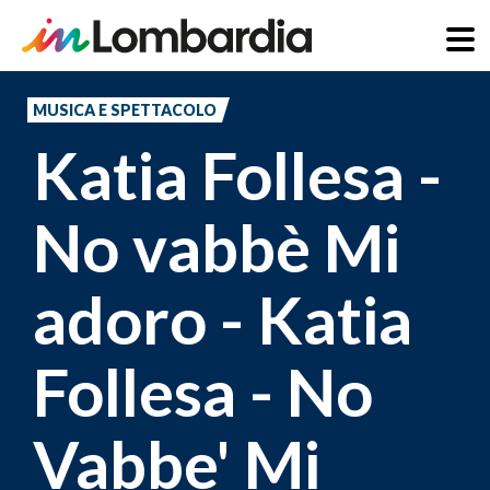
Salta
al
MUSICA E SPETTACOLO
contenuto
Katia Follesa -
principale
No vabbè Mi
adoro - Katia
Follesa - No
Vabbe' Mi