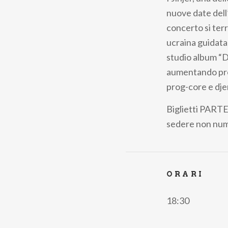
pane
nuove date dell
concerto si terr
ucraina guidata
studio album “D
aumentando prog
prog-core e dje
Biglietti
PARTE
sedere non nu
ORARI
18:30