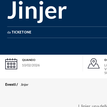
Jinjer
da
TICKETONE
QUANDO
D
10/02/2026
L
V
S
Eventi
Jinjer
Briciole
di
I Jinjer, una de