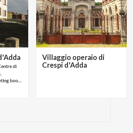
d'Adda
Villaggio operaio di
Crespi d'Adda
Centre di
,
biglietteria, museo, sale meeting bookshop e molto altro