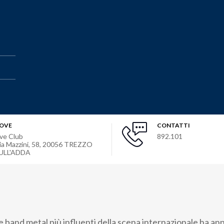
OVE
CONTATTI
ive Club
892.101
ia Mazzini, 58
,
20056
TREZZO
ULL'ADDA
lle band metal più influenti della scena internazionale ha an