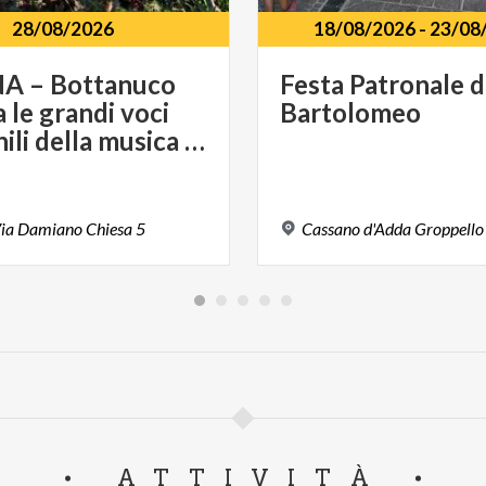
28/08/2026
18/08/2026
-
23/08
A – Bottanuco
Festa
Patronale
d
 le grandi voci
Bartolomeo
femminili della musica italiana
ia
Damiano
Chiesa
5
Cassano
d'Adda
Groppello
ATTIVITÀ