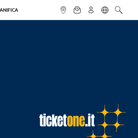
IANIFICA
INFOPOINT
NEWSLETTER
ISCRIVITI
LINGUA
CERCA