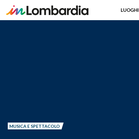
LUOGHI
Salta
al
contenuto
principale
MUSICA E SPETTACOLO