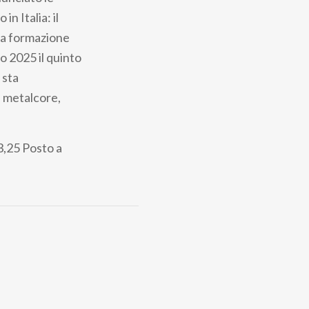
 Italia: il
 La formazione
o 2025 il quinto
 sta
i metalcore,
3,25
Posto a