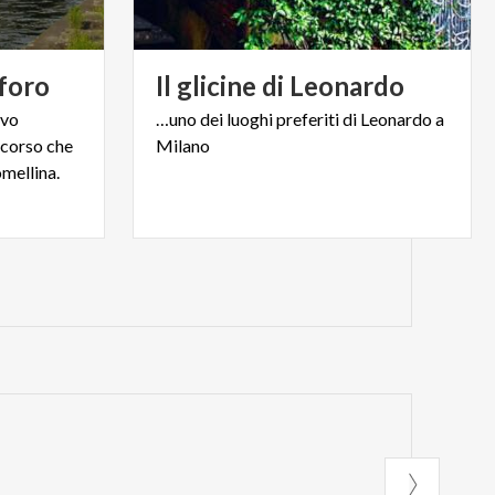
foro
Il
glicine
di
Leonardo
ivo
…uno
dei
luoghi
preferiti
di
Leonardo
a
rcorso che
Milano
mellina.