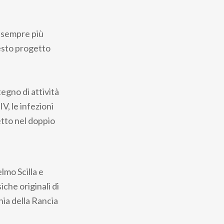
 sempre più
uesto progetto
tegno di attività
V, le infezioni
etto nel doppio
lmo Scilla e
iche originali di
nia della Rancia