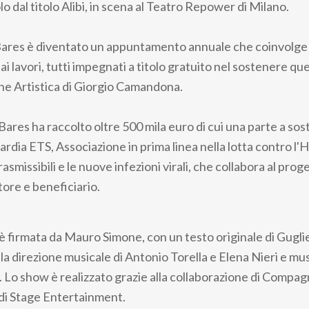
 dal titolo Alibi, in scena al Teatro Repower di Milano.
 Bares è diventato un appuntamento annuale che coinvolge
i ai lavori, tutti impegnati a titolo gratuito nel sostenere q
one Artistica di Giorgio Camandona.
y Bares ha raccolto oltre 500 mila euro di cui una parte a sos
rdia ETS, Associazione in prima linea nella lotta contro l'HI
smissibili e le nuove infezioni virali, che collabora al prog
tore e beneficiario.
i è firmata da Mauro Simone, con un testo originale di Guglie
, la direzione musicale di Antonio Torella e Elena Nieri e mus
. Lo show è realizzato grazie alla collaborazione di Compag
 di Stage Entertainment.