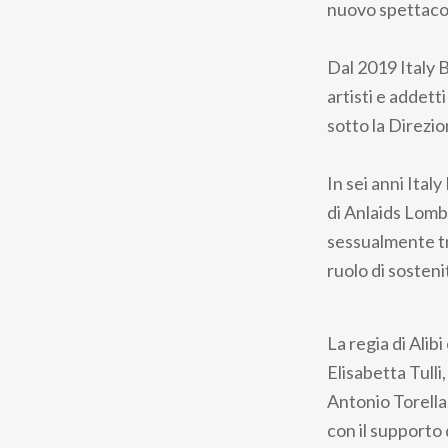
nuovo spettacolo
Dal 2019 Italy
artisti e addett
sotto la Direzi
In sei anni Ital
di Anlaids Lomba
sessualmente tra
ruolo di sosteni
La regia di Alib
Elisabetta Tulli
Antonio Torella
con il supporto