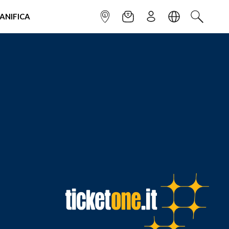
IANIFICA
INFOPOINT
NEWSLETTER
ISCRIVITI
LINGUA
CERCA