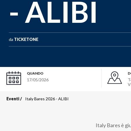
- ALIBI
da
TICKETONE
QUANDO
D
17/05/2026
T
V
Eventi
Italy Bares 2026 - ALIBI
Briciole
di
Italy Bares è gi
pane