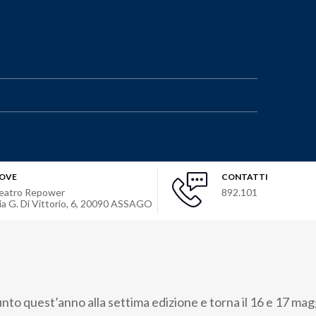
OVE
CONTATTI
eatro Repower
892.101
ia G. Di Vittorio, 6
,
20090
ASSAGO
unto quest’anno alla settima edizione e torna il 16 e 17 mag