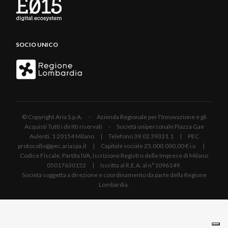
SOCIO UNICO
© Copyright Aria S.p.A. - Azienda Regionale per l'Innovazione e gli
Acquisti Tutti i diritti riservati - Società unipersonale Piazza Gae
Aulenti, 1 20154 Milano | Telefono 39.02 39331.1 | PEC
protocollo@pec.ariaspa.it | Capitale sociale 25.000.000,00 € i.v. |
Codice Fiscale, Partita IVA, Iscrizione Registro delle Imprese di Milano
05017630152 | Iscritta al R.E.A. al n°1096149.
Società soggetta a direzione e coordinamento da parte della Regione
Lombardia.