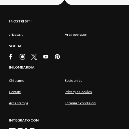
I NOSTRI SITI
ariaspa.it
Area operatori
SOCIAL
IN LOMBARDIA
Chi siamo
Socio unico
Contatti
Privacy e Cookies
Area stampa
Termini e condizioni
INTEGRATO CON