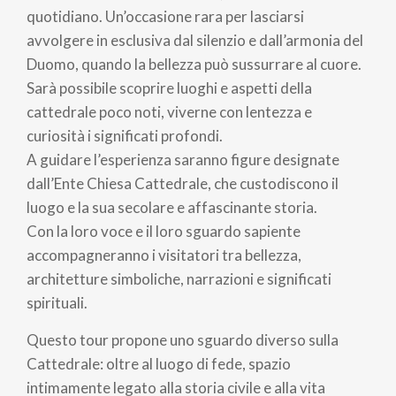
pane
quotidiano. Un’occasione rara per lasciarsi
avvolgere in esclusiva dal silenzio e dall’armonia del
Duomo, quando la bellezza può sussurrare al cuore.
Sarà possibile scoprire luoghi e aspetti della
cattedrale poco noti, viverne con lentezza e
curiosità i significati profondi.
A guidare l’esperienza saranno figure designate
dall’Ente Chiesa Cattedrale, che custodiscono il
luogo e la sua secolare e affascinante storia.
Con la loro voce e il loro sguardo sapiente
accompagneranno i visitatori tra bellezza,
architetture simboliche, narrazioni e significati
spirituali.
Questo tour propone uno sguardo diverso sulla
Cattedrale: oltre al luogo di fede, spazio
intimamente legato alla storia civile e alla vita