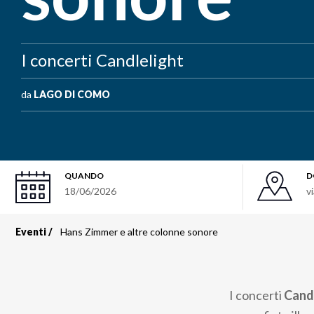
I concerti Candlelight
da
LAGO DI COMO
QUANDO
D
18/06/2026
v
Eventi
Hans Zimmer e altre colonne sonore
Briciole
di
I concerti
Cand
pane