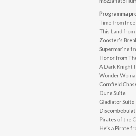
mozzafiato illum
Programma pro
Time from Ince
This Land from
Zooster’s Bre
Supermarine fr
Honor from The
A Dark Knight 
Wonder Woman
Cornfield Chase
Dune Suite
Gladiator Suite
Discombobulat
Pirates of the 
He’s a Pirate f