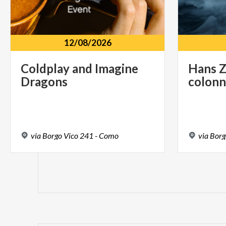
12/08/2026
Coldplay
and
Imagine
Hans
Dragons
colon
via
Borgo
Vico
241
-
Como
via
Borg