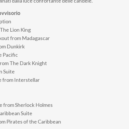
inati dalla luce confortante delle candele.
vvisorio
ption
 The Lion King
akout from Madagascar
om Dunkirk
 Pacific
from The Dark Knight
 Suite
 from Interstellar
e from Sherlock Holmes
Caribbean Suite
rom Pirates of the Caribbean