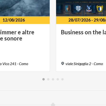
12/08/2026
28/07/2026
-
29/08
Zimmer
e
altre
Business
on
the
l
ne
sonore
o
Vico
241
-
Como
viale
Sinigaglia
2
-
Como