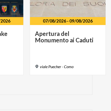
/2026
07/08/2026
-
09/08/2026
ake
Apertura
del
Monumento
ai
Caduti
viale
Puecher
-
Como