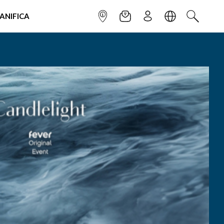
IANIFICA
INFOPOINT
NEWSLETTER
ISCRIVITI
LINGUA
CERCA