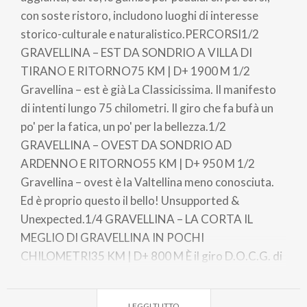
con soste ristoro, includono luoghi di interesse
storico-culturale e naturalistico.PERCORSI1/2
GRAVELLINA – EST DA SONDRIO A VILLA DI
TIRANO E RITORNO75 KM | D+ 1900 M 1/2
Gravellina – est è già La Classicissima. Il manifesto
di intenti lungo 75 chilometri. Il giro che fa bufà un
po' per la fatica, un po' per la bellezza.1/2
GRAVELLINA – OVEST DA SONDRIO AD
ARDENNO E RITORNO55 KM | D+ 950 M 1/2
Gravellina – ovest è la Valtellina meno conosciuta.
Ed è proprio questo il bello! Unsupported &
Unexpected.1/4 GRAVELLINA – LA CORTA IL
MEGLIO DI GRAVELLINA IN POCHI
CHILOMETRI35 KM | D+ 800 M È il giro D.O.C.G. di
Gravellina. I chilometri sono meno, il dislivello anche,
ma uguale è lo spirito.LA CORTA IN MOUNTAIN
LEGGI TUTTO