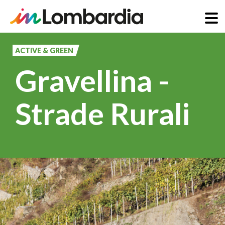
Salta
al
ACTIVE & GREEN
contenuto
Gravellina -
principale
Strade Rurali