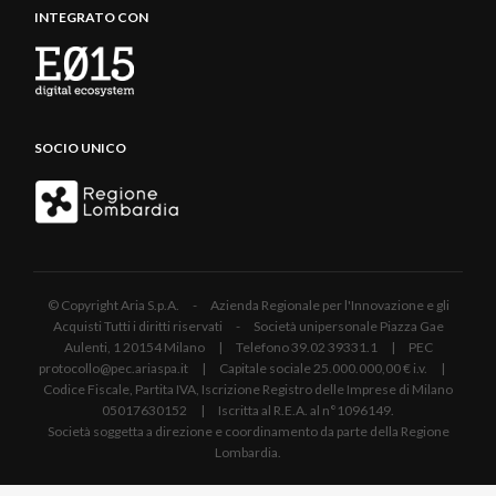
INTEGRATO CON
SOCIO UNICO
© Copyright Aria S.p.A. - Azienda Regionale per l'Innovazione e gli
Acquisti Tutti i diritti riservati - Società unipersonale Piazza Gae
Aulenti, 1 20154 Milano | Telefono 39.02 39331.1 | PEC
protocollo@pec.ariaspa.it | Capitale sociale 25.000.000,00 € i.v. |
Codice Fiscale, Partita IVA, Iscrizione Registro delle Imprese di Milano
05017630152 | Iscritta al R.E.A. al n°1096149.
Società soggetta a direzione e coordinamento da parte della Regione
Lombardia.