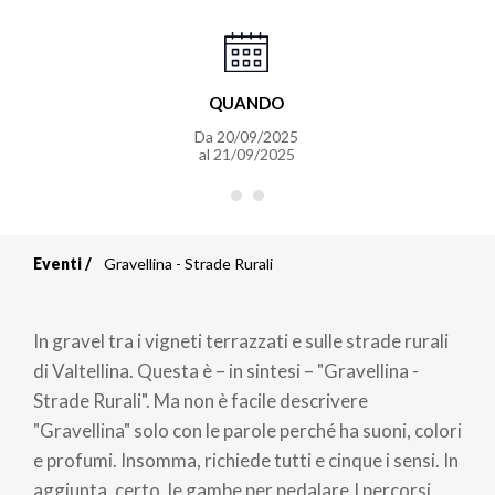
QUANDO
Da
20/09/2025
al
21/09/2025
Eventi
Gravellina - Strade Rurali
Briciole
di
In gravel tra i vigneti terrazzati e sulle strade rurali
pane
di Valtellina. Questa è – in sintesi – "Gravellina -
Strade Rurali". Ma non è facile descrivere
"Gravellina" solo con le parole perché ha suoni, colori
e profumi. Insomma, richiede tutti e cinque i sensi. In
aggiunta, certo, le gambe per pedalare.I percorsi,