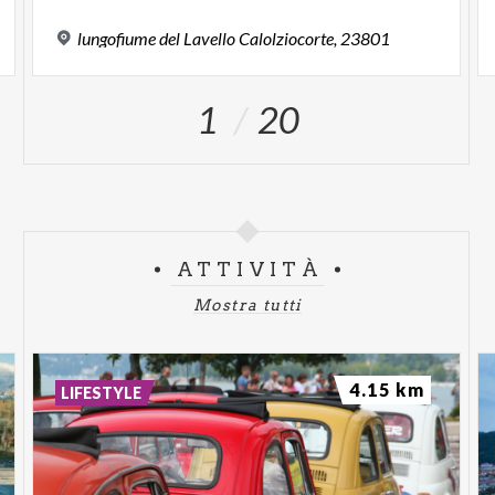
lungofiume
del
Lavello
Calolziocorte,
23801
1
20
ATTIVITÀ
Mostra tutti
4.15 km
LIFESTYLE