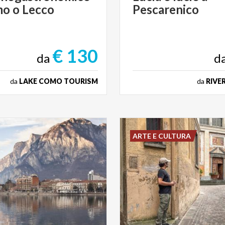
mo
o
Lecco
Pescarenico
€ 130
da
d
da
LAKE COMO TOURISM
da
RIVE
ARTE E CULTURA