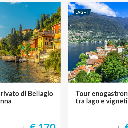
LAGHI
rivato
di
Bellagio
Tour
enogastro
enna
tra
lago
e
vigneti
€ 170