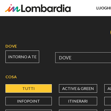
LUOGHI
Salta
al
contenuto
principale
DOVE
INTORNO A TE
DOVE
COSA
TUTTI
ACTIVE & GREEN
A
INFOPOINT
ITINERARI