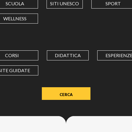
SCUOLA
SITI UNESCO
SPORT
LONGITUDINE
WELLNESS
Value
in
decimal
degrees.
CORSI
DIDATTICA
ESPERIENZ
Use
dot
SITE GUIDATE
(.)
as
decimal
separator.