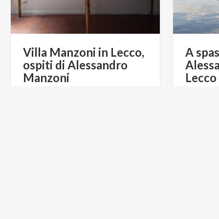
Villa Manzoni in Lecco,
A spa
ospiti di Alessandro
Aless
Manzoni
Lecco
€ 12
da
da
ASSOCIAZIONE CULTURALE
da
OPERATORI DEL TURISMO DI COMO E
TURIS
LECCO MONDO TURISTICO
LAGHI
ACTIVE &