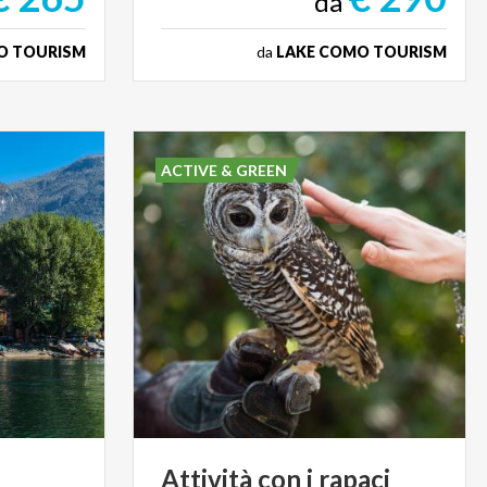
da
O TOURISM
da
LAKE COMO TOURISM
ACTIVE & GREEN
Attività
con
i
rapaci