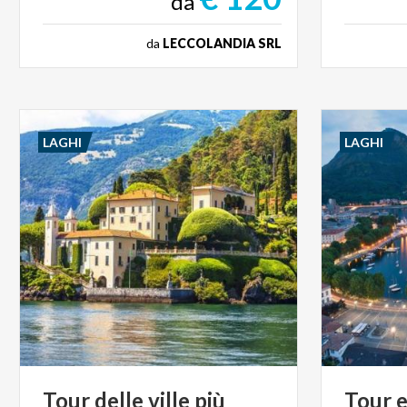
da
da
LECCOLANDIA SRL
LAGHI
LAGHI
Tour
delle
ville
più
Tour