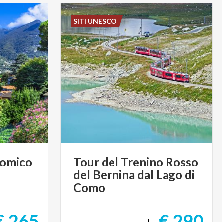
SITI UNESCO
nomico
Tour del Trenino Rosso
del Bernina dal Lago di
Como
€ 265
€ 290