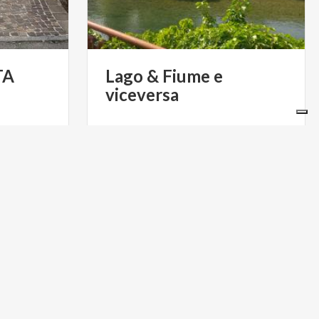
TA
Lago
&
Fiume
e
viceversa
€ 12
da
SOCIAZIONE
da
MUSE & MUSEI & PERCORSI DI
CULTURALE
ARTE E CULTURA
ACTIVE & GREEN