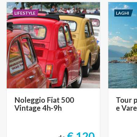
LIFESTYLE
LAGHI
Noleggio
Fiat
500
Tour
p
Vintage
4h-9h
e
Var
€ 120