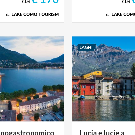
da
da
da
LAKE COMO TOURISM
da
LAKE COM
LAGHI
enogastronomico
Lucia
e
lucie
a