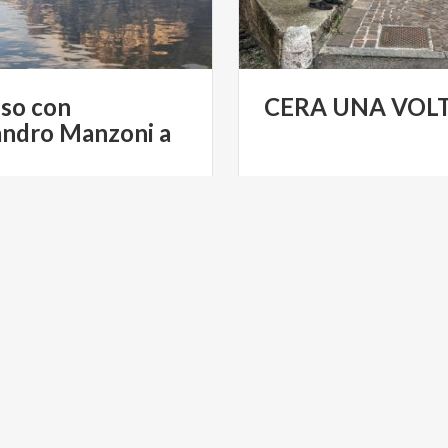
sso con
CERA
UNA
VOL
andro Manzoni a
€ 150
da
da
FRASI LUNARI - AS
VERONICA ZIMBARDI GUIDA
TICA MILANO E LOMBARDIA
 GREEN
ACTIVE & GREEN