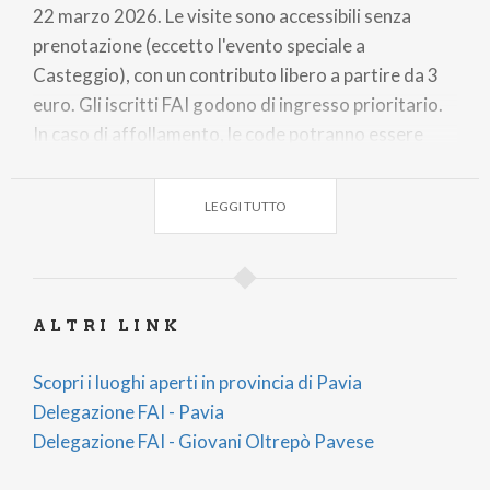
22 marzo 2026. Le visite sono accessibili senza
prenotazione (eccetto l'evento speciale a
Casteggio), con un contributo libero a partire da 3
euro. Gli iscritti FAI godono di ingresso prioritario.
In caso di affollamento, le code potranno essere
chiuse in anticipo. Tutte le informazioni e le aperture
sono disponibili su
www.giornatefai.it
LEGGI TUTTO
I 5 LUOGHI DA NON PERDERE A PAVIA E
PROVINCIA
La Delegazione FAI Pavia e il Gruppo FAI Giovani
ALTRI LINK
Pavia hanno selezionato cinque aperture che
abbracciano storia medievale, arte barocca,
Scopri i luoghi aperti in provincia di Pavia
architettura razionalista e innovazione scientifica.
Delegazione FAI - Pavia
Ecco il programma nel dettaglio.
Delegazione FAI - Giovani Oltrepò Pavese
1. La Corte dei Visconti a Belgioioso