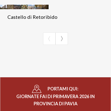
Piazza Vittorio Veneto, Belgioioso (PV)
Castello di Retoribido
Il castello di Belgioioso è uno dei complessi viscontei
meglio conservati della Lombardia. Le Giornate FAI
offrono l'occasione rara di esplorare la Corte dei
Visconti, con i suoi affreschi e la stratificazione
storica che racconta secoli di potere signorile nella
pianura pavese. Un luogo sospeso nel tempo, ideale
per chi vuole immergersi nel Medioevo lombardo.
Orari: Sabato ore 14:00 - 18:00 (ultima visita ore
17:00) | Domenica ore 10:00 - 18:00 (ultima visita
ore 17:00)
PORTAMI QUI:
2. Chiesa di Santa Maria Incoronata di
GIORNATE FAI DI PRIMAVERA 2026 IN
Canepanova, Pavia
PROVINCIA DI PAVIA
Via Defendente Sacchi, Pavia (PV)