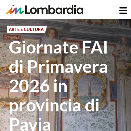
Salta
al
ARTE E CULTURA
contenuto
Giornate FAI
principale
di Primavera
2026 in
provincia di
Pavia