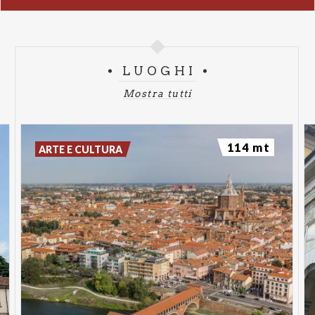
Gioiello rinascimentale nel cuore di Pavia, la Chiesa
di Santa Maria Incoronata di Canepanova stupisce
con la sua pianta ottagonale e la cupola affrescata.
LUOGHI
Raramente accessibile nelle sue parti più intime,
Mostra tutti
durante le Giornate FAI sarà guidata dagli
Apprendisti Ciceroni dell'Istituto Tecnico
Economico A. Bordoni e del Liceo Scientifico N.
114 mt
ARTE E CULTURA
Copernico: giovani studenti formati appositamente
per accompagnare i visitatori con entusiasmo e
competenza.
Orari: Sabato ore 10:00 - 13:00 e 14:00 - 17:00
(ultima visita ore 16:00) | Domenica ore 9:00 - 11:00
e 14:00 - 17:00 (ultima visita ore 16:00)
3. Palazzo Vescovile di Pavia (solo per iscritti FAI)