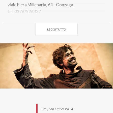
viale Fiera Millenaria, 64 - Gonzaga
tel. 0376/526337
teatro.gonzaga@comune.gonzaga.mn.it
LEGGI TUTTO
Fra , San Francesco, la