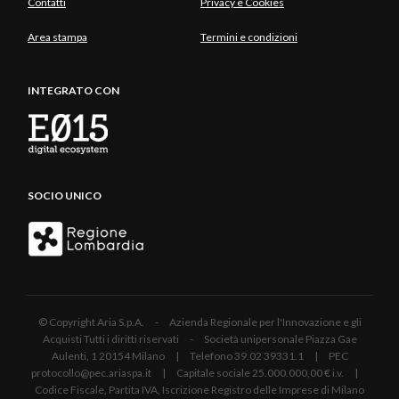
Contatti
Privacy e Cookies
Area stampa
Termini e condizioni
INTEGRATO CON
SOCIO UNICO
© Copyright Aria S.p.A. - Azienda Regionale per l'Innovazione e gli
Acquisti Tutti i diritti riservati - Società unipersonale Piazza Gae
Aulenti, 1 20154 Milano | Telefono 39.02 39331.1 | PEC
protocollo@pec.ariaspa.it | Capitale sociale 25.000.000,00 € i.v. |
Codice Fiscale, Partita IVA, Iscrizione Registro delle Imprese di Milano