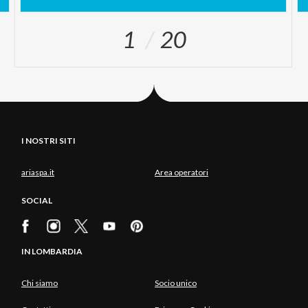
1
20
I NOSTRI SITI
ariaspa.it
Area operatori
SOCIAL
IN LOMBARDIA
Chi siamo
Socio unico