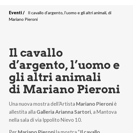
Eventi
Il cavallo d’argento, l’uomo e gli altri animali, di
Briciole
Mariano Pieroni
di
pane
Il cavallo
d’argento, l’uomo e
gli altri animali
di Mariano Pieroni
Una nuova mostra dell’Artista
Mariano Pieroni
è
allestita alla
Galleria Arianna Sartori
, a Mantova
nella sala di via Ippolito Nievo 10.
Per
Mariano Pieroni
la mostra “
Il cavallo