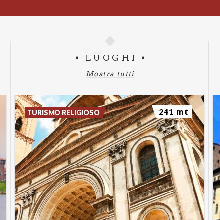
due Iene, e altri, inoltre le maschere: del Leone, del
Rinoceronte, dell'Ippopotamo, lello Squalo,
dell'Aquila…
Orario
LUOGHI
Mostra tutti
Giugno
: dal Lunedì al Sabato 10.00-12.30 / 15.30-
19.30.
Luglio
: dal Lunedì al Sabato 10.00-12.30 / 16.00-
241 mt
TURISMO RELIGIOSO
19.30.
Per informazioni: Tel. 0376.324260 –
info@ariannasartori.eu