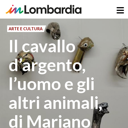
Salta
al
ARTE E CULTURA
contenuto
Il cavallo
principale
d’argento,
l’uomo e gli
altri animali,
di Mariano