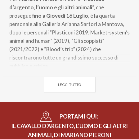
d’argento, l’uomo e gli altri animali
”, che
prosegue
fino a Giovedì 16 Luglio
, è la quarta
personale alla Galleria Arianna Sartori a Mantova,
dopo le personali “Plasticoni 2019. Market-system’s
animal and human” (2019), “Gli scoppiati”
(2021/2022) e “Blood’s trip” (2024) che
riscontrarono tutte un grandissimo successo di
pubblico e critica.
Questa nuova esposizione, curata da
Arianna
LEGGI TUTTO
Sartori
, diventa l’occasione per approfondire il
lavoro di questo artista affermato in Italia e
all’estero. Tra i “plasticoni” a dimensioni reali
esposti ci sono: il Cavallo argento, la Testuggine
PORTAMI QUI:
delle Galàpagos, lo Scimpanzè, il Ghepardo, la Volpe
IL CAVALLO D’ARGENTO, L’UOMO E GLI ALTRI
rossa, il Muflone, la Cicogna, l’Avvoltoio, il Cane
ANIMALI, DI MARIANO PIERONI
argento, la testa di Destriero, la testa di Puledron