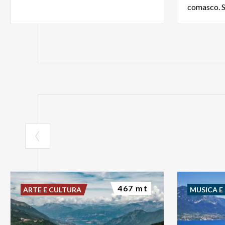
467 mt
ARTE E CULTURA
MUSICA E