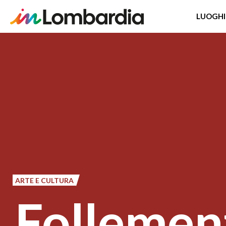
LUOGHI
Salta
al
contenuto
principale
ARTE E CULTURA
Follemen