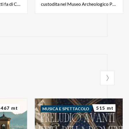
1945, la Tessitura Serica Ratti fa di Como la Città della Seta
custodita nel Museo Archeologico Paolo Giovio
467 mt
515 mt
MUSICA E SPETTACOLO