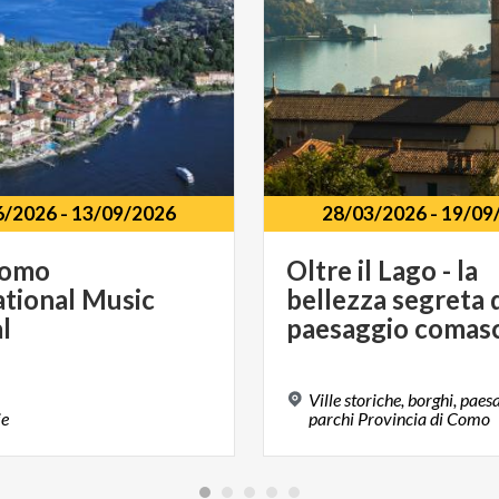
6/2026
-
13/09/2026
28/03/2026
-
19/09
Como
Oltre il Lago - la
ational Music
bellezza segreta 
l
paesaggio comas
Ville storiche, borghi, paes
ie
parchi Provincia di Como