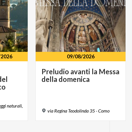
/2026
09/08/2026
Preludio
avanti
la
Messa
del
della
domenica
co
aggi naturali,
via
Regina
Teodolinda
35
-
Como