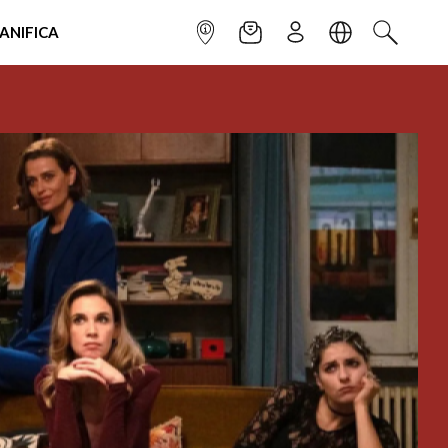
IANIFICA
INFOPOINT
NEWSLETTER
ISCRIVITI
LINGUA
CERCA