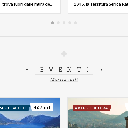
comasco. Si trova fuori dalle mura della città, sul lato di Monte Croce
EVENTI
Mostra tutti
467 mt
 SPETTACOLO
ARTE E CULTURA