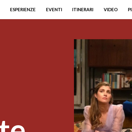
ESPERIENZE
EVENTI
ITINERARI
VIDEO
P
te