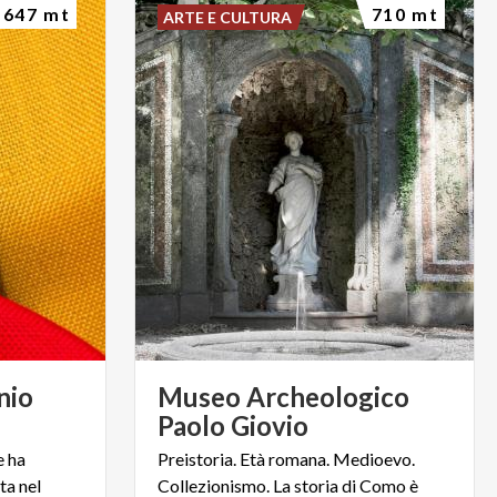
647 mt
710 mt
ARTE E CULTURA
nio
Museo Archeologico
Paolo Giovio
e ha
Preistoria. Età romana. Medioevo.
ta nel
Collezionismo. La storia di Como è