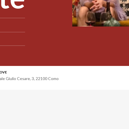
OVE
iale Giulio Cesare, 3
,
22100
Como