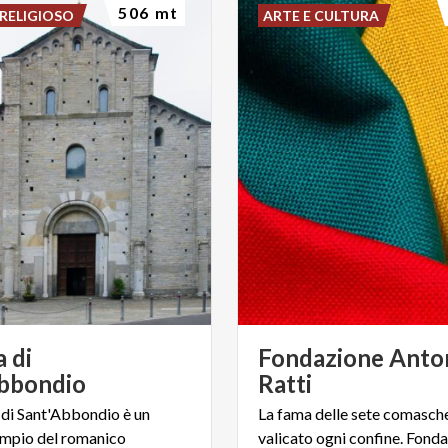
506 mt
RELIGIOSO
ARTE E CULTURA
a di
Fondazione Anto
bbondio
Ratti
a di Sant'Abbondio è un
La fama delle sete comasch
mpio del romanico
valicato ogni confine. Fonda