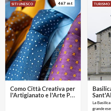
467 mt
SITI UNESCO
TURISMO 
Como Città Creativa per
Basilic
l'Artigianato e l'Arte Popolare
Sant'A
La Basilic
grande ese