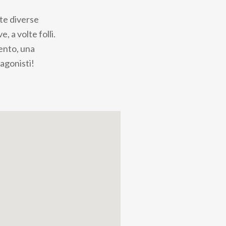
nte diverse
, a volte folli.
ento, una
agonisti!