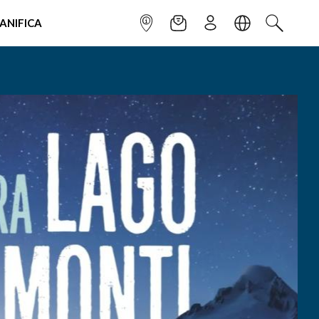
IANIFICA
INFOPOINT
NEWSLETTER
ISCRIVITI
LINGUA
CERCA