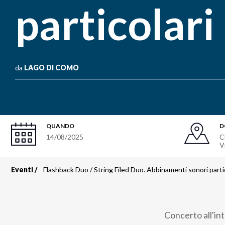
particolari
da
LAGO DI COMO
QUANDO
D
14/08/2025
C
V
Eventi
Flashback Duo / String Filed Duo. Abbinamenti sonori parti
Briciole
di
Concerto all'int
pane