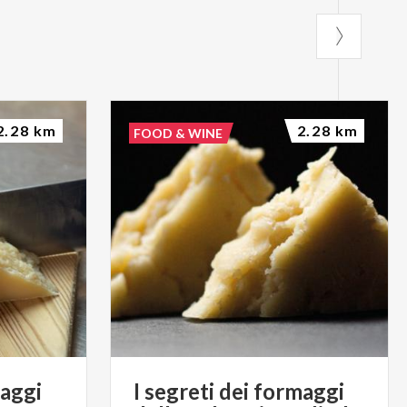
2.28 km
2.28 km
FOOD & WINE
maggi
I segreti dei formaggi