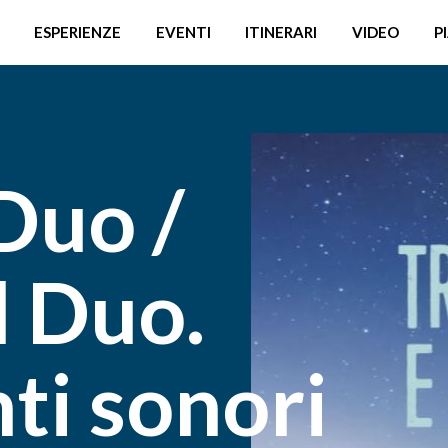
ESPERIENZE
EVENTI
ITINERARI
VIDEO
P
Duo /
d Duo.
i sonori