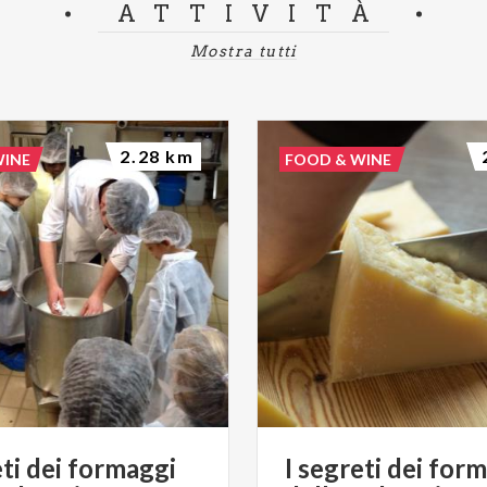
ATTIVITÀ
Mostra tutti
2.28 km
WINE
FOOD & WINE
eti dei formaggi
I segreti dei for