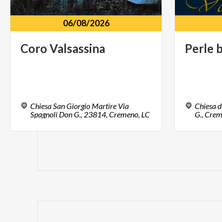
06/08/2026
Coro
Valsassina
Perle
Chiesa San Giorgio Martire Via
Chiesa d
Spagnoli Don G., 23814, Cremeno, LC
G., Cre