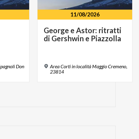
11/08/2026
George
e
Astor:
ritratti
di
Gershwin
e
Piazzolla
Spagnoli Don
Area Corti in località Maggio Cremeno,
23814