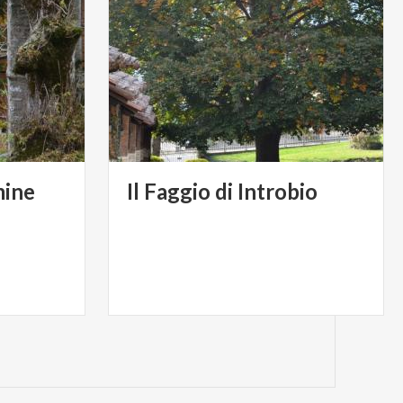
mine
Il
Faggio
di
Introbio