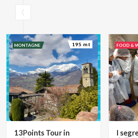
195 mt
MONTAGNE
FOOD & 
13Points Tour in
I segr