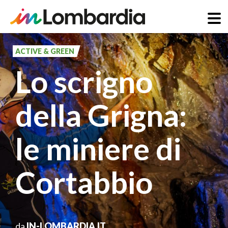
Salta
al
ACTIVE & GREEN
contenuto
Lo scrigno
principale
della Grigna:
le miniere di
Cortabbio
da
IN-LOMBARDIA.IT