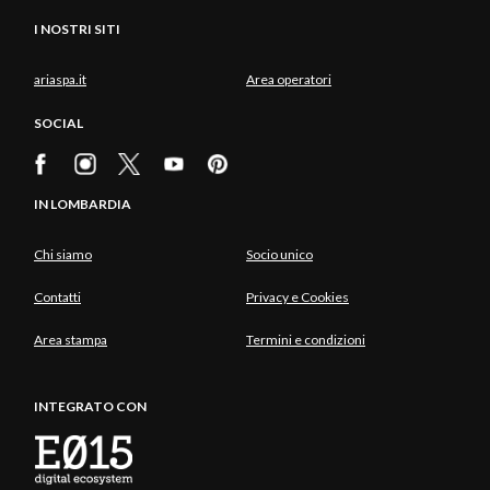
I NOSTRI SITI
ariaspa.it
Area operatori
SOCIAL
IN LOMBARDIA
Chi siamo
Socio unico
Contatti
Privacy e Cookies
Area stampa
Termini e condizioni
INTEGRATO CON