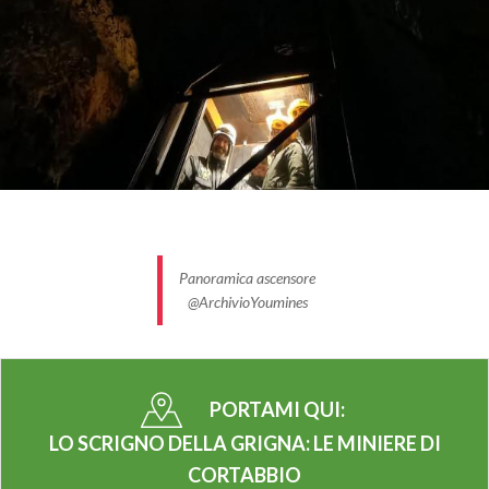
inclusive e sostenibili
.
Panoramica ascensore
@ArchivioYoumines
PORTAMI QUI:
LO SCRIGNO DELLA GRIGNA: LE MINIERE DI
CORTABBIO