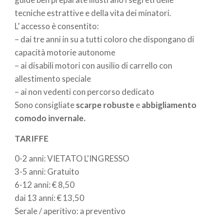
Durante il percorso si ha modo di
tecniche estrattive e della vita dei minatori.
conoscere
macchine e modalità di
L’ accesso è consentito:
escavazion
e, le particolarità strutturali ed
– dai tre anni in su a tutti coloro che dispongano di
estetiche della roccia della miniera.
capacità motorie autonome
– ai disabili motori con ausilio di carrello con
allestimento speciale
– ai non vedenti con percorso dedicato
Percorso esterno:
Il percorso esterno è lungo
Sono consigliate
scarpe robuste
e
abbigliamento
circa
2,5 km con una durata di circa 2 ore.
comodo invernale.
Punto di partenza è sempre la miniera “Nuovo
Ribasso”: si possono visitare i resti della
TARIFFE
stazione della teleferica
della miniera
0-2 anni: VIETATO L'INGRESSO
“Vittoria”
, arrivando così alle più
antiche
3-5 anni: Gratuito
miniere
(Speranza Superiore – Virginia
6-12 anni: € 8,50
Superiore).
dai 13 anni: € 13,50
Serale / aperitivo: a preventivo
Ferro, rame, argento, piombo e altri minerali: