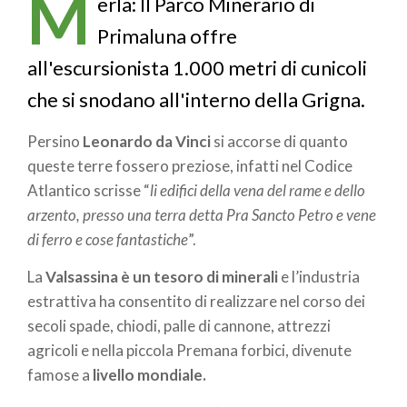
M
pane
erla: Il Parco Minerario di
Primaluna offre
all'escursionista 1.000 metri di cunicoli
che si snodano all'interno della Grigna.
Persino
Leonardo da Vinci
si accorse di quanto
queste terre fossero preziose, infatti nel Codice
Atlantico scrisse “
li edifici della vena del rame e dello
arzento, presso una terra detta Pra Sancto Petro e vene
di ferro e cose fantastiche
”.
La
Valsassina è un tesoro di minerali
e l’industria
estrattiva ha consentito di realizzare nel corso dei
secoli spade, chiodi, palle di cannone, attrezzi
agricoli e nella piccola Premana forbici, divenute
famose a
livello mondiale.