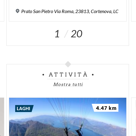
Prato
San
Pietro
Via
Roma,
23813,
Cortenova,
LC
1
20
ATTIVITÀ
Mostra tutti
4.47 km
LAGHI