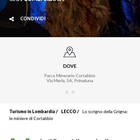
CONDIVIDI
DOVE
Parco Minerario Cortabbio
Via Merla, 5A
,
Primaluna
Turismo in Lombardia
LECCO
Lo scrigno della Grigna:
Briciole
le miniere di Cortabbio
di