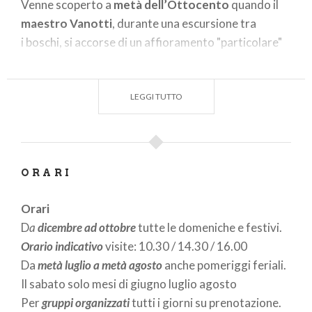
Venne scoperto a
metà dell’Ottocento
quando
il
maestro Vanotti
, durante una escursione tra
i boschi, si accorse di un affioramento "particolare"
di rocce bianche, ed analizzandole scoprì che era
Barite
.
Sostanza utile e preziosa venne impiegata per
LEGGI TUTTO
numerosi scopi, dall’industria alimentare a quella
della carta, fino all’impiego in
campo medico.
I lavori di escavazione durarono per 150 anni, dando
ORARI
lavoro a un centinaio di persone. Il picco estrattivo
lo si ebbe nella prima metà del Novecento: il
Orari
materiale estratto era trasportato a valle con slitte
D
a
dicembre ad ottobre
tutte le domeniche e festivi.
e teleferiche. Il sito minerario venne definitivamente
Orario indicativo
visite: 10.30 / 14.30 / 16.00
abbandonato nel 2012 e convertito poi in attrazione
Da
metà luglio a metà agosto
anche pomeriggi feriali.
turistica.
Il sabato solo mesi di giugno luglio agosto
Per
gruppi organizzati
tutti i giorni su prenotazione.
Nei primi tempi, il minerale veniva asportato