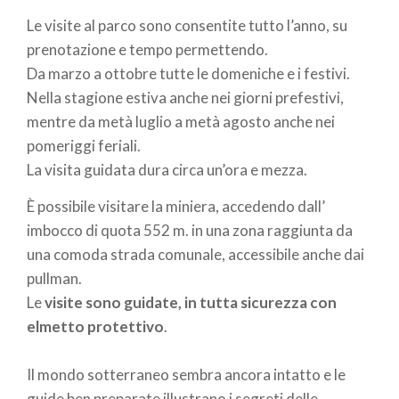
direttamente dagli affioramenti, poi vennero
Le visite al parco sono consentite tutto l’anno, su
scavate delle
gallerie
nel fianco della montagna a
prenotazione e tempo permettendo.
livelli sempre
più profondi
, per accedere ai ricchi
Da marzo a ottobre tutte le domeniche e i festivi.
filoni inferiori e rendere più redditivo il lavoro di
Nella stagione estiva anche nei giorni prefestivi,
escavazione.
mentre da metà luglio a metà agosto anche nei
Oggi, lungo il percorso si trovano gallerie illuminate
pomeriggi feriali.
che aprono un "mondo" straordinario ricco di storia,
La visita guidata dura circa un’ora e mezza.
colori reperti preziosi insomma di puro fascino.
È possibile visitare la miniera, accedendo dall’
Le miniere offrono
diversi percorsi
di visita:
imbocco di quota 552 m. in una zona raggiunta da
una comoda strada comunale, accessibile anche dai
Percorso interno
:
Miniera Nuovo Ribasso –
Il
pullman.
percorso sotterraneo è lungo circa
2 km
con
Le
visite sono guidate, in tutta sicurezza con
una
durata media
di circa
1h e 30 min.
elmetto protettivo
.
Camminando lungo il primo tratto, si arriva al
fondo della galleria dove si incrocia il
Il mondo sotterraneo sembra ancora intatto e le
lato
bianco mineralizzato
di Barite.
guide ben preparate illustrano i segreti delle