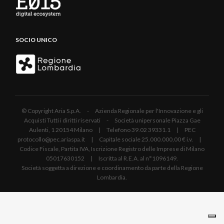
SOCIO UNICO
© Copyright Aria S.p.A. - Azienda Regionale per l'Innovazione e gli
Acquisti Tutti i diritti riservati - Società unipersonale Piazza Gae
Aulenti, 1 20154 Milano | Telefono 39.02 39331.1 | PEC
protocollo@pec.ariaspa.it | Capitale sociale 25.000.000,00 € i.v. |
Codice Fiscale, Partita IVA, Iscrizione Registro delle Imprese di Milano
05017630152 | Iscritta al R.E.A. al n°1096149.
Società soggetta a direzione e coordinamento da parte della Regione
Lombardia.