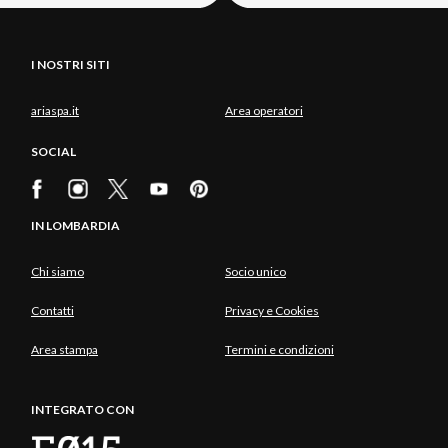
I NOSTRI SITI
ariaspa.it
Area operatori
SOCIAL
IN LOMBARDIA
Chi siamo
Socio unico
Contatti
Privacy e Cookies
Area stampa
Termini e condizioni
INTEGRATO CON