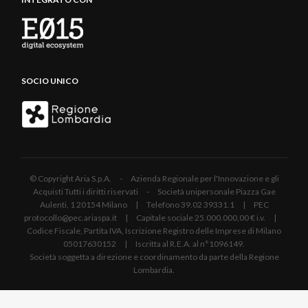
SOCIO UNICO
© Copyright Aria S.p.A. - Azienda Regionale per l'Innovazione e gli
Acquisti Tutti i diritti riservati - Società unipersonale Piazza Gae
Aulenti, 1 20154 Milano | Telefono 39.02 39331.1 | PEC
protocollo@pec.ariaspa.it | Capitale sociale 25.000.000,00 € i.v. |
Codice Fiscale, Partita IVA, Iscrizione Registro delle Imprese di Milano
05017630152 | Iscritta al R.E.A. al n°1096149.
Società soggetta a direzione e coordinamento da parte della Regione
Lombardia.