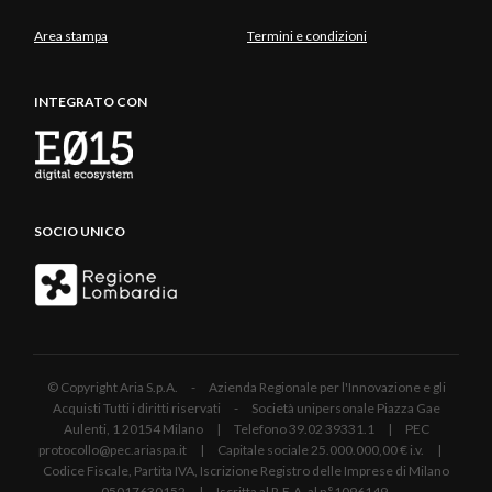
Area stampa
Termini e condizioni
INTEGRATO CON
SOCIO UNICO
© Copyright Aria S.p.A. - Azienda Regionale per l'Innovazione e gli
Acquisti Tutti i diritti riservati - Società unipersonale Piazza Gae
Aulenti, 1 20154 Milano | Telefono 39.02 39331.1 | PEC
protocollo@pec.ariaspa.it | Capitale sociale 25.000.000,00 € i.v. |
Codice Fiscale, Partita IVA, Iscrizione Registro delle Imprese di Milano
05017630152 | Iscritta al R.E.A. al n°1096149.