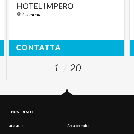
HOTEL
IMPERO
Cremona
CONTATTA
1
20
I NOSTRI SITI
ariaspa.it
Area operatori