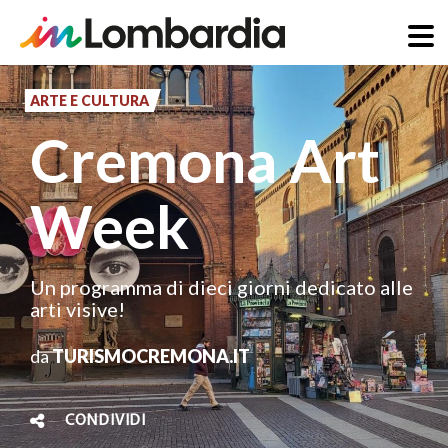
Salta
al
ARTE E CULTURA
contenuto
Cremona Art
principale
Week
Un programma di dieci giorni dedicato alle
arti visive!
da
TURISMOCREMONA.IT
CONDIVIDI