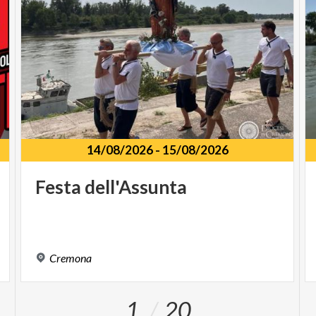
città oggi esistente;
Palazzo Schinchinelli Martini
con splendidi affreschi e stucchi settecenteschi;
il
Palazzo della Carità
, oggi sede della Fondazione
Città di Cremona e
la storica Pasticceria
Lanfranchi
. Anche le
vetrinette dei portici di
Galleria XXV Aprile
e il grande
cartellone
pubblicitario di Via Mantova
diventeranno parte di
Cremona Contemporanea | Art Week 2025,
14/08/2026
-
15/08/2026
trasformandosi in spazi espositivi inediti. Ulteriori
dimostrazioni di come l’arte possa superare i confini
Festa
dell'Assunta
tradizionali per coinvolgere il pubblico, uscendo dai
luoghi canonici e intrecciandosi con il tessuto
urbano.
Cremona
Per il 2025 Cremona Contemporanea | Art Week
coinvolge ancora di più la città e le sue realtà
1
20
istituzionali, spostandosi anche al di fuori di