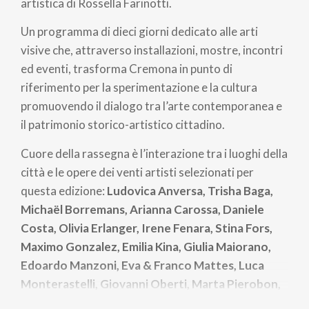
artistica di Rossella Farinotti.
Un programma di dieci giorni dedicato alle arti
visive che, attraverso installazioni, mostre, incontri
ed eventi, trasforma Cremona in punto di
riferimento per la sperimentazione e la cultura
promuovendo il dialogo tra l’arte contemporanea e
il patrimonio storico-artistico cittadino.
Cuore della rassegna è l’interazione tra i luoghi della
città e le opere dei venti artisti selezionati per
questa edizione:
Ludovica Anversa, Trisha Baga,
Michaël Borremans, Arianna Carossa, Daniele
Costa, Olivia Erlanger, Irene Fenara, Stina Fors,
Maximo Gonzalez, Emilia Kina, Giulia Maiorano,
Edoardo Manzoni, Eva & Franco Mattes, Luca
Monterastelli, Giovanni Oberti, Marta Pierobon,
Andrea Romano, Vedovamazzei, Angharad