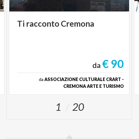
Zaccaria Pallavicino – FasArchitetti, fino a “Bar
cremona” il format di talk a cura di
Giorgio Galotti
ospitato nelle sale della Pasticceria Lanfranchi.
Ti
racconto
Cremona
L’edizione di quest’anno presenterà inoltre
“
Herenzia
”, un progetto di arte partecipativa degli
artisti
Maximo Gonzalez e Iván Buenader
che
sfocerà in un'installazione collettiva site-specific,
€ 90
composta da una serie di piatti donati dal pubblico
da
Affianca il percorso espositivo di
Cremona
da
ASSOCIAZIONE CULTURALE CRART -
Contemporanea | Art Week 2025
un ricco
CREMONA ARTE E TURISMO
programma di appuntamenti aperti al pubblico tra
talk, performance, presentazioni cinematografiche
1
20
e letterarie, concerti di musica sperimentale.
www.cremona-artweek.com