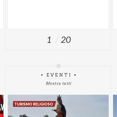
Archeologico San Lorenzo, Palazzo Zaccaria
Pallavicino – FasArchitetti, Palazzo Fodri, Chiesa
del Foppone, Cinema Teatro Filo, Palazzo Vidoni,
RobolottiSei, Palazzo Affaitati e Palazzo
Raimondi
.
1
20
Tra le novità della terza edizione spiccano due
luoghi suggestivi che apriranno per la prima volta al
pubblico: la
Chiesa di San Francesco - Ex Ospedale
Maggiore
, spazio dismesso all’inizio degli anni ‘70 e
oggi incluso nel progetto di rigenerazione urbana
EVENTI
“Giovani in centro” del Comune di Cremona, e la
Mostra tutti
Cripta del Camposanto dei Canonici
, importante
testimonianza storico-artistico della città che
conserva preziosi mosaici risalenti all’XI secolo. A
TURISMO RELIGIOSO
questi si aggiungono inoltre:
il Parco Bastioni di
Porta Mosa
, resti dell’unica porta di accesso alla