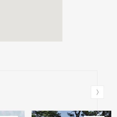
potrà giocare su
e misura la
o per
zionale che si
invece ci sarà il
lone di