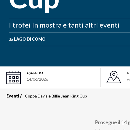
I trofei in mostra e tanti altri eventi
da
LAGO DI COMO
QUANDO
D
14/06/2026
v
Eventi
Coppa Davis e Billie Jean King Cup
Briciole
di
Prosegue il 14 
pane