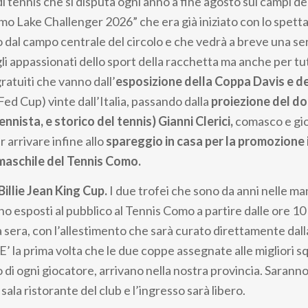
i tennis che si disputa ogni anno a fine agosto sui campi d
o Lake Challenger 2026” che era già iniziato con lo spetta
 dal campo centrale del circolo e che vedrà a breve una ser
gli appassionati dello sport della racchetta ma anche per tutt
atuiti che vanno dall’
esposizione della Coppa Davis e del
 Fed Cup) vinte dall’Italia, passando dalla
proiezione del do
ennista, e storico del tennis) Gianni Clerici,
comasco e gio
r arrivare infine allo
spareggio in casa per la promozione i
maschile del Tennis Como.
illie Jean King Cup.
I due trofei che sono da anni nelle ma
no esposti al pubblico al Tennis Como a partire dalle ore 10
la sera, con l’allestimento che sarà curato direttamente da
 E’ la prima volta che le due coppe assegnate alle migliori s
 di ogni giocatore, arrivano nella nostra provincia. Sarann
 sala ristorante del club e l’ingresso sarà libero.