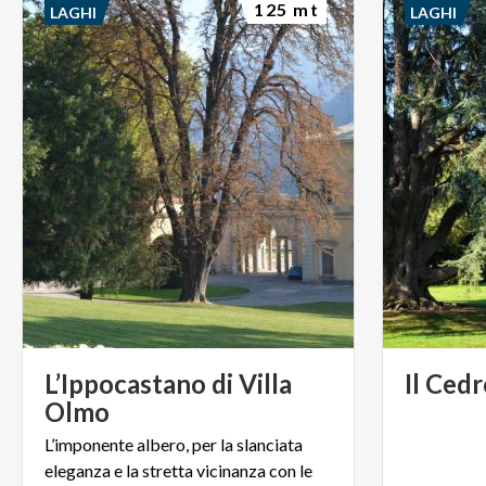
125 mt
LAGHI
LAGHI
L’Ippocastano di Villa
Il
Cedr
Olmo
L’imponente albero, per la slanciata
eleganza e la stretta vicinanza con le