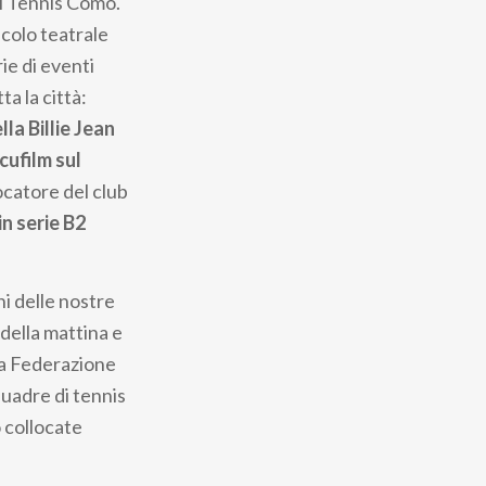
el Tennis Como.
colo teatrale
ie di eventi
a la città:
la Billie Jean
cufilm sul
catore del club
n serie B2
ni delle nostre
 della mattina e
lla Federazione
quadre di tennis
o collocate