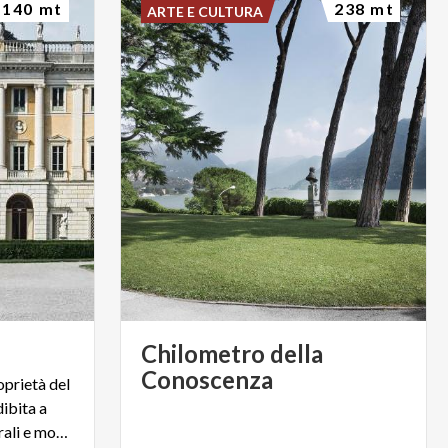
140 mt
238 mt
ARTE E CULTURA
Chilometro della
Conoscenza
oprietà del
ibita a
sede di manifestazioni culturali e mostre d'arte.