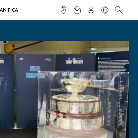
IANIFICA
INFOPOINT
NEWSLETTER
ISCRIVITI
LINGUA
CERCA