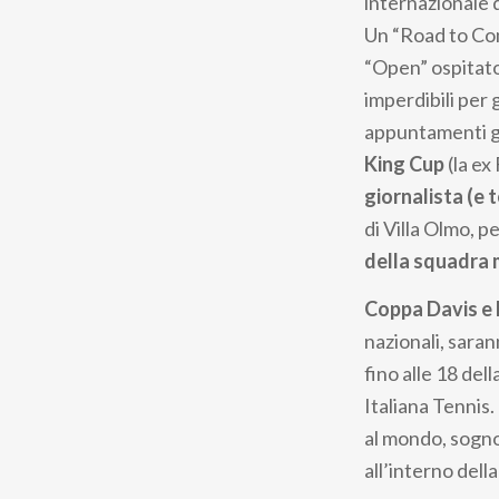
internazionale d
Un “Road to Com
“Open” ospitato
imperdibili per 
appuntamenti gr
King Cup
(la ex
giornalista (e t
di Villa Olmo, pe
della squadra 
Coppa Davis e B
nazionali, saran
fino alle 18 del
Italiana Tennis.
al mondo, sogno
all’interno della