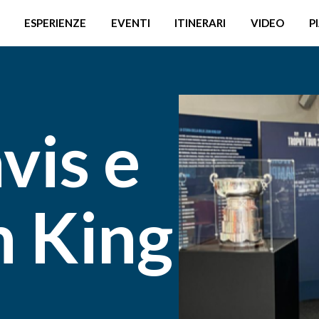
ESPERIENZE
EVENTI
ITINERARI
VIDEO
P
vis e
n King