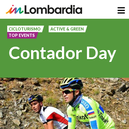
Salta
al
CICLOTURISMO
ACTIVE & GREEN
TOP EVENTS
contenuto
Contador Day
principale