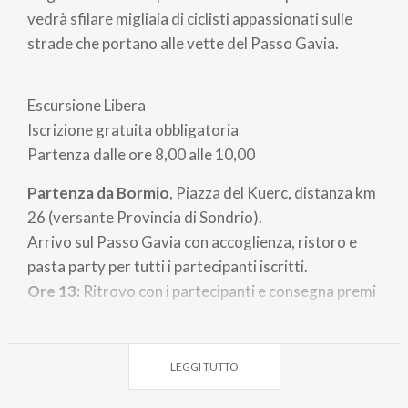
vedrà sfilare migliaia di ciclisti appassionati sulle
strade che portano alle vette del Passo Gavia.
Escursione Libera
Iscrizione gratuita obbligatoria
Partenza dalle ore 8,00 alle 10,00
Partenza da Bormio
, Piazza del Kuerc, distanza km
26 (versante Provincia di Sondrio).
Arrivo sul Passo Gavia con accoglienza, ristoro e
pasta party per tutti i partecipanti iscritti.
Ore 13:
Ritrovo con i partecipanti e consegna premi
estratti durante la preiscrizione.
Premia Alberto Contador. Grande festa con musica
dal vivo.
LEGGI TUTTO