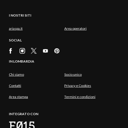
I NOSTRI SITI
ariaspa.it
Area operatori
SOCIAL
IN LOMBARDIA
Chi siamo
Socio unico
Contatti
Privacy e Cookies
Area stampa
Termini e condizioni
INTEGRATO CON