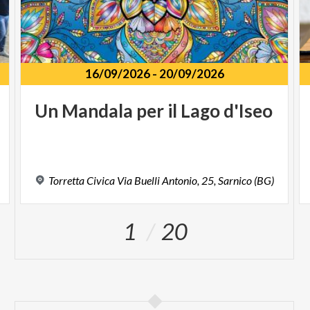
16/09/2026
-
20/09/2026
Un
Mandala
per
il
Lago
d'Iseo
Torretta
Civica
Via
Buelli
Antonio,
25,
Sarnico
(BG)
1
20