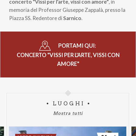
pane
concerto "Vissi per l'arte, vissi con amore"
, in
memoria del Professor Giuseppe Zappalà, presso la
Piazza SS. Redentore di
Sarnico
.
PORTAMI QUI:
CONCERTO "VISSI PER L'ARTE, VISSI CON
AMORE"
LUOGHI
Mostra tutti