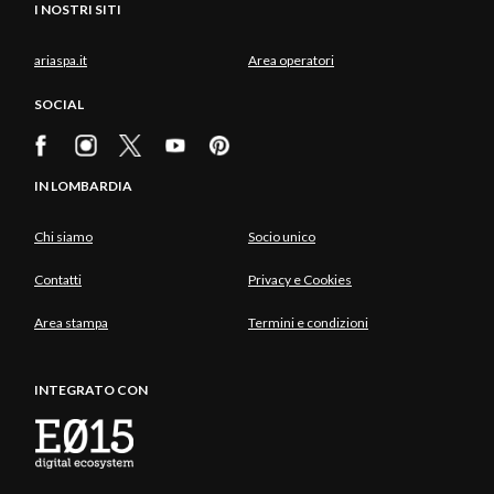
I NOSTRI SITI
ariaspa.it
Area operatori
SOCIAL
IN LOMBARDIA
Chi siamo
Socio unico
Contatti
Privacy e Cookies
Area stampa
Termini e condizioni
INTEGRATO CON