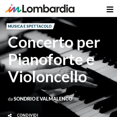
Salta
al
MUSICA E SPETTACOLO
contenuto
Concerto per
principale
Pianoforte e
Violoncello
da
SONDRIO E VALMALENCO
CONDIVIDI