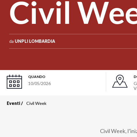
Civil We
da
UNPLI LOMBARDIA
QUANDO
D
10/05/2026
G
V
Eventi
Civil Week
Briciole
di
Civil Week, l’in
pane