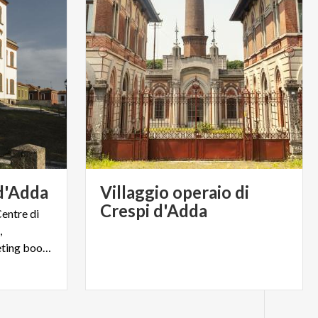
d'Adda
Villaggio operaio di
Crespi d'Adda
Centre di
,
biglietteria, museo, sale meeting bookshop e molto altro