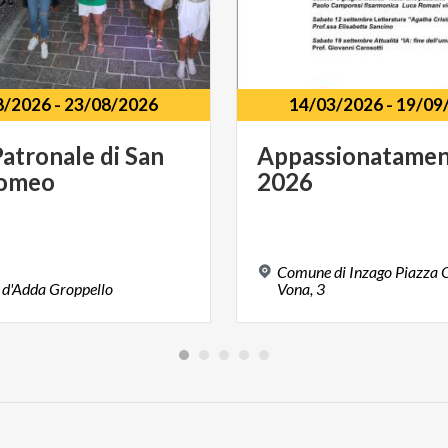
8/2026
-
23/08/2026
14/03/2026
-
19/09
Patronale
di
San
Appassionatame
lomeo
2026
Comune di Inzago Piazza Q
d'Adda
Groppello
Vona, 3