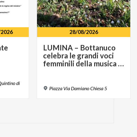
/2026
28/08/2026
nte
LUMINA – Bottanuco
celebra le grandi voci
femminili della musica italiana
uintino di
Piazza
Via
Damiano
Chiesa
5