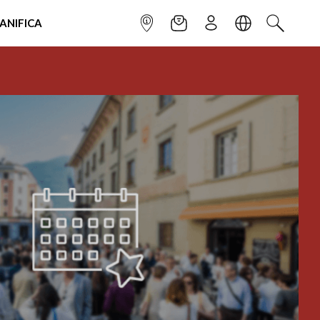
IANIFICA
INFOPOINT
NEWSLETTER
ISCRIVITI
LINGUA
CERCA