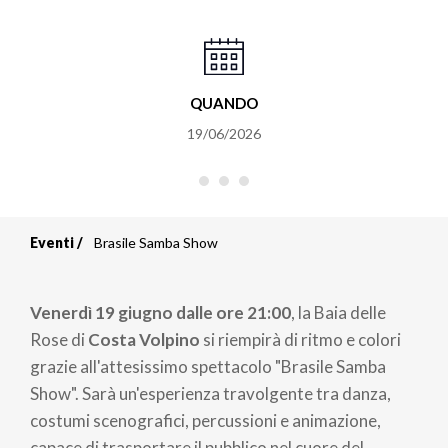
QUANDO
19/06/2026
Eventi
Brasile Samba Show
Briciole
di
Venerdì 19 giugno dalle ore 21:00
, la Baia delle
pane
Rose di
Costa Volpino
si riempirà di ritmo e colori
grazie all'attesissimo spettacolo "Brasile Samba
Show". Sarà un'esperienza travolgente tra danza,
costumi scenografici, percussioni e animazione,
capace di trasportare il pubblico nel cuore del