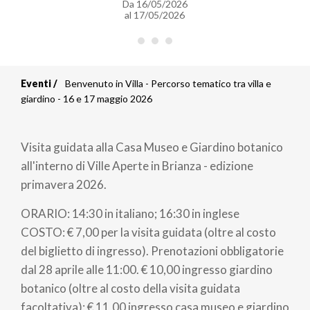
Da
16/05/2026
al
17/05/2026
Eventi
Benvenuto in Villa - Percorso tematico tra villa e
Briciole
giardino - 16 e 17 maggio 2026
di
Visita guidata alla Casa Museo e Giardino botanico
pane
all'interno di Ville Aperte in Brianza - edizione
primavera 2026.
ORARIO: 14:30 in italiano; 16:30 in inglese
COSTO: € 7,00 per la visita guidata (oltre al costo
del biglietto di ingresso). Prenotazioni obbligatorie
dal 28 aprile alle 11:00. € 10,00 ingresso giardino
botanico (oltre al costo della visita guidata
facoltativa); € 11,00 ingresso casa museo e giardino