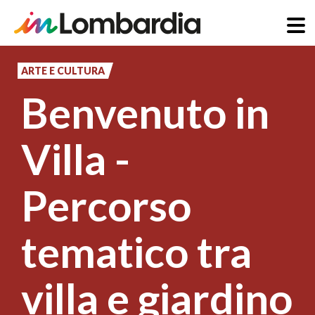
Salta
al
ARTE E CULTURA
contenuto
Benvenuto in
principale
Villa -
Percorso
tematico tra
villa e giardino