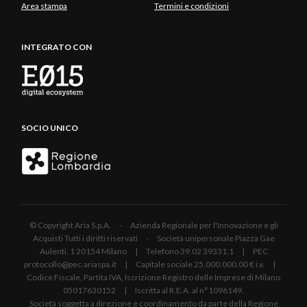
Area stampa
Termini e condizioni
INTEGRATO CON
SOCIO UNICO
© Copyright Aria S.p.A. - Azienda Regionale per l'Innovazione e gli
Acquisti Tutti i diritti riservati - Società unipersonale Piazza Gae
Aulenti, 1 20154 Milano | Telefono 39.02 39331.1 | PEC
protocollo@pec.ariaspa.it | Capitale sociale 25.000.000,00 € i.v. |
Codice Fiscale, Partita IVA, Iscrizione Registro delle Imprese di Milano
05017630152 | Iscritta al R.E.A. al n°1096149.
Società soggetta a direzione e coordinamento da parte della Regione