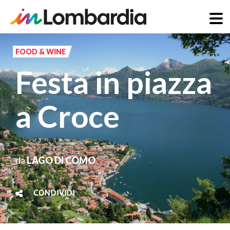
Salta
al
FOOD & WINE
contenuto
Festa in piazza
principale
a Croce
da
LAGO DI COMO
CONDIVIDI