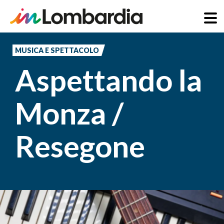
Salta
al
MUSICA E SPETTACOLO
contenuto
Aspettando la
principale
Monza /
Resegone