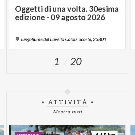
Oggetti
di
una
volta.
30esima
edizione
-
09
agosto
2026
lungofiume
del
Lavello
Calolziocorte,
23801
1
20
ATTIVITÀ
Mostra tutti
4.15 km