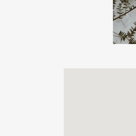
11 dicembre
- 
Una serata dedi
7 gennaio
- Tea
A
lle 20.45 nell
ghiaccio Nikola
IL VIAGGIO D
dalle ore 17.00
mercoledì 4 fe
Programma dell'a
17.00 - 17.30
Ma
17.30 - 18.00
Mo
18.00 - 19.00
Co
19.00
Master of