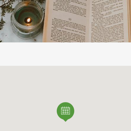
ore 21, Sala Picasso - Binario 7
cata allo sci alpinismo con il campione italiano Michele Bos
tro Binario 7
a Sala Chaplin del Binario 7 il campione monzese di pattinaggi
j Memola si racconta. Appuntamenti con i Licei sportivi
ELLA FIAMMA OLIMPICA - 4 FEBBRAIO 2026
 in piazza Trento e Trieste - accensione del braciere ore
bbraio 2026-
City Celebration
- Piazza Trento e Trieste
rrivo della Fiaccola Olimpica
:
ster of Ceremony
racconta il viaggio con alcuni highlights
mento dedicato al Comune di Monza
involgimento dei partner ENI e Coca-Cola
 Ceremony
,
diretta live dell'arrivo dell'ultimo tedoforo in piazza