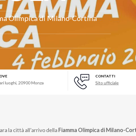
ma Olimpica di Milano-Cortina
OVE
CONTATTI
ari luoghi
,
20900
Monza
Sito ufficiale
ara la città all’arrivo della
Fiamma Olimpica di Milano-Cor