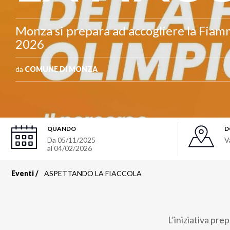
Monza si prepara ad accogliere la Fiam
2026
da
COMUNE DI MONZA
QUANDO
D
Da
05/11/2025
V
al
04/02/2026
Eventi
ASPETTANDO LA FIACCOLA
Briciole
di
L’iniziativa prep
pane