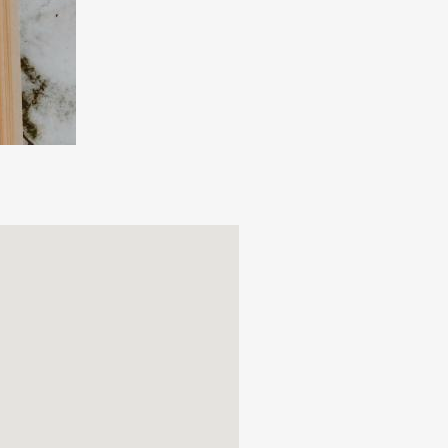
cacci.
o di figura sul
 19.30