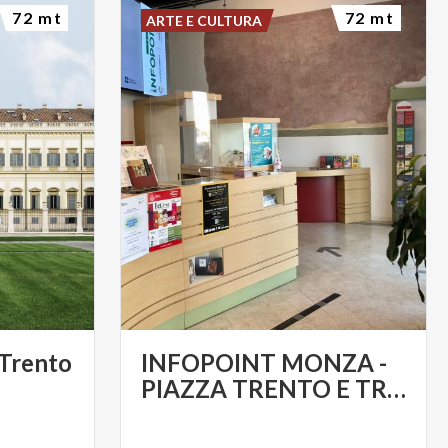
72 mt
72 mt
ARTE E CULTURA
t” per i tedofori:
ca staffetta,
legazioni delle
ola proprio fino
o si dirigerà
i raggiungere
 Trento
INFOPOINT MONZA -
 Trento e Trieste
PIAZZA TRENTO E TRIESTE