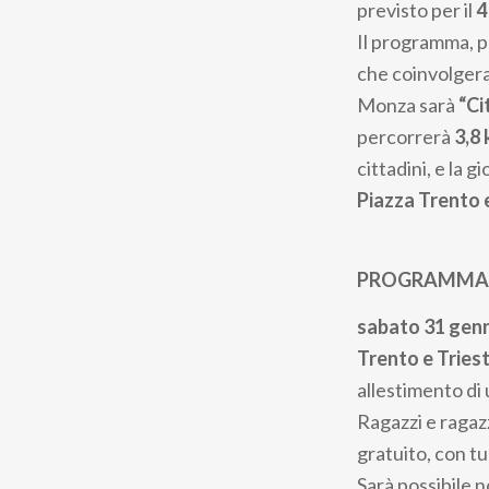
previsto per il
4
Il programma, 
che coinvolgera
Monza sarà
“Ci
percorrerà
3,8
cittadini, e la 
Piazza Trento 
PROGRAMMA 
sabato 31 gen
Trento e Tries
allestimento di 
Ragazzi e ragazz
gratuito,
con tur
Sarà possibile n