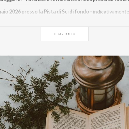
naio 2026
presso la Pista di Sci di fondo -
indicativament
scotte di Milano Cortina Tina e Milo
LEGGI TUTTO
CONCLUSI
enti che hanno visto la partecipazione dei protagonisti de
italiano, come il campione di sci
Michele Boscacci
e l'atle
a
, pattinatore artistico.
renderà il via a Monza, presso la Sala Chaplin del Binario 7, i
 Fiaccola”
, con la partecipazione della campionessa di sci
lizio, all’interno degli eventi
“Insieme a Natale”
2025, sarà
Aspettando la Fiaccola” con
manifestazioni e animazioni n
r ricordare l’attesa del grande evento olimpico.