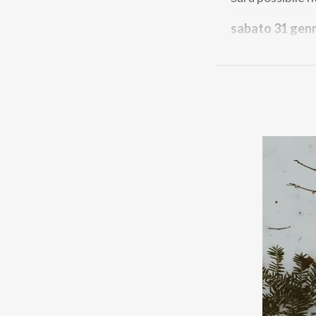
sabato 31 gen
alle 17.30
presenza delle ma
EVENTI GIA' 
Numerosi gli ev
sport invernale 
Nikolaj Memol
Il
5 novembre
p
“Aspettando la
Compagnoni
.
Nel periodo nata
programma di “
nei quartieri
pe