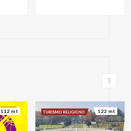
112 mt
122 mt
TURISMO RELIGIOSO