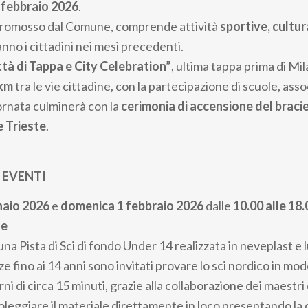
 febbraio 2026
.
promosso dal Comune, comprende attività
sportive, cultur
nno i cittadini nei mesi precedenti.
ttà di Tappa e City Celebration”
, ultima tappa prima di Mil
 km
tra le vie cittadine, con la partecipazione di scuole, asso
giornata culminerà con la
cerimonia di accensione del braci
e Trieste
.
EVENTI
naio 2026
e
domenica 1 febbraio 2026
dalle
10.00 alle 18.
te
una Pista di Sci di fondo Under 14
realizzata in neveplast e 
e fino ai 14 anni sono invitati provare lo sci nordico in m
ni di circa 15 minuti, grazie alla collaborazione dei maestri d
oleggiare il materiale direttamente in loco presentando la c