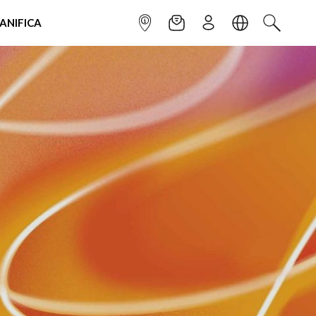
IANIFICA
INFOPOINT
NEWSLETTER
ISCRIVITI
LINGUA
CERCA