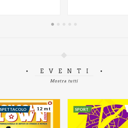
lità per passaggio fiaccola olimpica
 BIBLIOTECHE
aio 2026 | ore 17.30
H: QUIZZAMI L'OLIMPIADE
te - Via Monte Amiata 60
EVENTI
LUSI
Mostra tutti
nnaio 2026 | ore 17.00
GHIACCI
gazzi - Piazza Trento e Trieste
12 mt
 SPETTACOLO
SPORT
aio 2026 | ore 10.30
ERNA - CORTINA. BRRR CHE FREDDO!