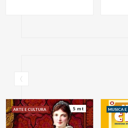
Modifiche viabi
EVENTI NELLE
martedì 3 febbr
ALDO JURETIC
Biblioteca Trian
EVENTI CONC
mercoledì 7 ge
LE FIABE DEI 
Biblioteca dei Ra
5 mt
ARTE E CULTURA
MUSICA E
sabato 10 genn
MILANO - CED