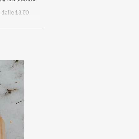
e
dalle 13.00
l mondo dello
ta monzese
l ciclo di eventi
Deborah
 richiamato il
elle piazze e