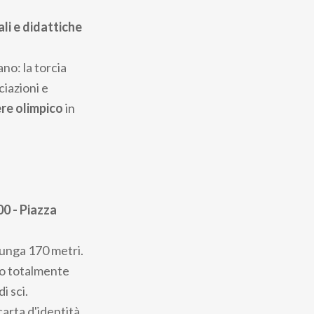
ali e didattiche
ano: la torcia
ciazioni e
ere olimpico
in
00 - Piazza
lunga 170 metri.
odo totalmente
i sci.
arta d'identità.