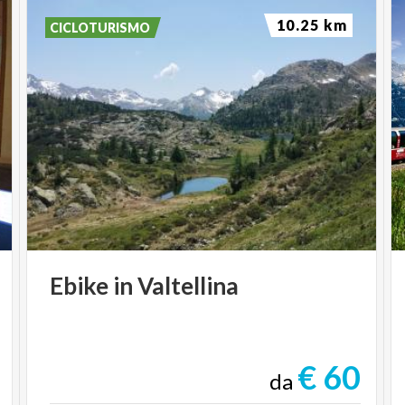
motori, gli oggetti abbandonati vengono messi in
10.25 km
CICLOTURISMO
vibrazione. Ne emergono gesti acustici minimi,
frizioni e risonanze che ricompongono una
geografia affettiva, in dialogo con la storia
mineraria e la vita dispersa del borgo.
Cosa serve? Desiderio di esplorare e farsi
sorprendere
Difficoltà E, per sentieri battuti.
Cammino a numero chiuso, partecipazione gratuita fino
ad esaurimento posti.
GLI ALTRI APPUNTAMENTI DI
ALTROFESTIVAL
Ebike
in
Valtellina
Per informazioni
segreteria@altrofestivalvalmalenco.it
€ 60
da