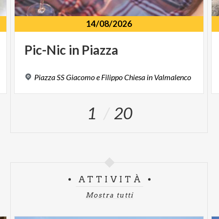
28 settembre
14/08/2026
E.R.T.A. – Etnografie Risonanti del Territorio
Pic-Nic
in
Piazza
Abbandonato
Ritrovo ore 10.30
, ponte vecchio di Arquino,
Piazza
SS
Giacomo
e
Filippo
Chiesa
in
Valmalenco
durata circa due ore e mezza.
Contrada abbandonata di Erta, comune di Spriana.
1
20
Performance musicale e artistica con cammino di
avvicinamento.
Con Molom, duo artistico, Alessandro Pedretti e
Milena Berta
Durante una residenza nella contrada disabitata di
Erta, Molom attiva un’indagine etnografica non
ATTIVITÀ
convenzionale: una ricerca sonora sulla memoria
Mostra tutti
materiale del luogo. Attraverso sculture cinetiche
rudimentali composte da scarti lapidei e micro-