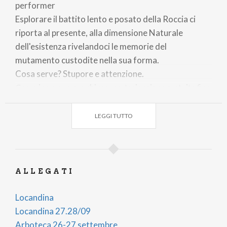
performer
Esplorare il battito lento e posato della Roccia ci
riporta al presente, alla dimensione Naturale
dell'esistenza rivelandoci le memorie del
mutamento custodite nella sua forma.
Cosa serve? Stupore e attenzione.
Cammino a numero chiuso, partecipazione gratuita fino
ad esaurimento posti.
LEGGI TUTTO
- Immersi
Partenza ore 14.30,
parcheggio della Braciascia,
alla sbarra, durata circa due ore.
Alpe Paluetto, comune di Chiesa in Valmalenco.
ALLEGATI
Immersione forestale con Andrea Mori, terapeuta
forestale, accompagnatore di media montagna e
Locandina
artista
Locandina 27.28/09
Entriamo in bosco per sentirne profondamente in
Arboteca 26-27 settembre