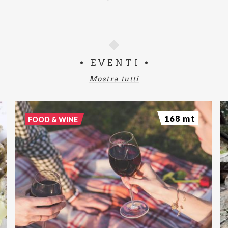
sbarra, durata circa un'ora.
Boschi del Paluetto, comune di Chiesa in
Valmalenco.
Danze in cerchio con Federica Esposito, danzatrice
Da sempre l'uomo danza. Danza la vita, la morte,
EVENTI
l'amore, i legami, i raccolti e disegnando il suolo con
Mostra tutti
geometrie di passi si accorda con l'altro e con l'alto.
Passi semplici, musica e ripetizioni trovano la strada
e il modo per diventare meditazione, per diventare
168 mt
FOOD & WINE
rito.
Cosa serve? Voglia di condividere e accogliere, di
connettersi con il sè più profondo
Evento a numero chiuso, partecipazione gratuita fino ad
esaurimento posti.
E' possibile partecipare anche solamente da
spettatore.