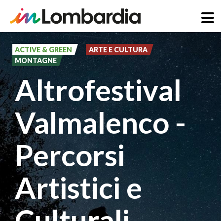
Salta
al
ACTIVE & GREEN
ARTE E CULTURA
MONTAGNE
contenuto
Altrofestival
principale
Valmalenco -
Percorsi
Artistici e
Culturali