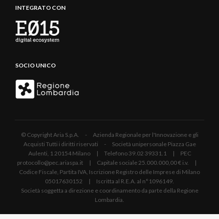
INTEGRATO CON
SOCIO UNICO
© Copyright Aria S.p.A. - Azienda Regionale per l'Innovazione e gli
Acquisti Tutti i diritti riservati - Società unipersonale Piazza Gae
Aulenti, 1 20154 Milano | Telefono 39.02 39331.1 | PEC
protocollo@pec.ariaspa.it | Capitale sociale 25.000.000,00 € i.v. |
Codice Fiscale, Partita IVA, Iscrizione Registro delle Imprese di Milano
05017630152 | Iscritta al R.E.A. al n°1096149.
Società soggetta a direzione e coordinamento da parte della Regione
Lombardia.