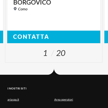
BORGOVICO
Como
CONTATTA
1
20
I NOSTRI SITI
ariaspa.it
Area operatori