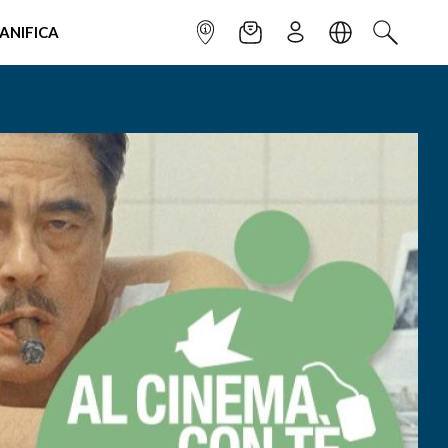
IANIFICA
INFOPOINT
NEWSLETTER
ISCRIVITI
LINGUA
CERCA