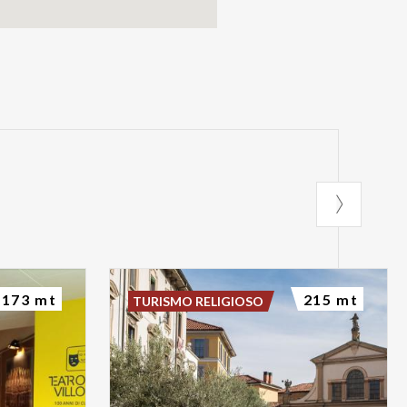
173 mt
215 mt
TURISMO RELIGIOSO