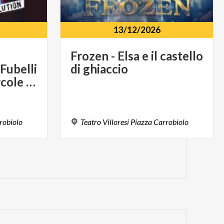
13/12/2026
Frozen
-
Elsa
e
il
castello
 Fubelli
di
ghiaccio
- Io Marte, tu Mercole R-Evolution
robiolo
Teatro
Villoresi
Piazza
Carrobiolo