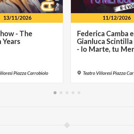
13/11/2026
11/12/2026
Show
-
The
Federica Camba e
n
Years
Gianluca Scintilla
illoresi
Piazza
Carrobiolo
Teatro
Villoresi
Piazza
Car