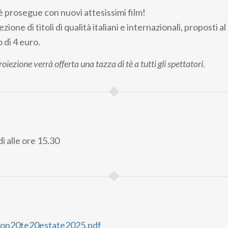
è prosegue con nuovi attesissimi film!
ione di titoli di qualità italiani e internazionali, proposti al
 di 4 euro.
proiezione verrà offerta una tazza di tè a tutti gli spettatori.
ì alle ore 15.30
on20te20estate2025.pdf