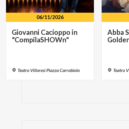
06/11/2026
Giovanni
Cacioppo
in
Abba
"CompilaSHOWn"
Golde
Teatro
Villoresi
Piazza
Carrobiolo
Teatro
V