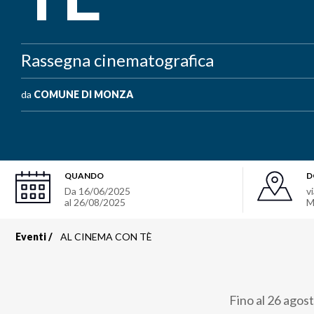
Rassegna cinematografica
da
COMUNE DI MONZA
QUANDO
D
Da
16/06/2025
v
al
26/08/2025
M
Eventi
AL CINEMA CON TÈ
Briciole
di
Fino al 26 agos
pane