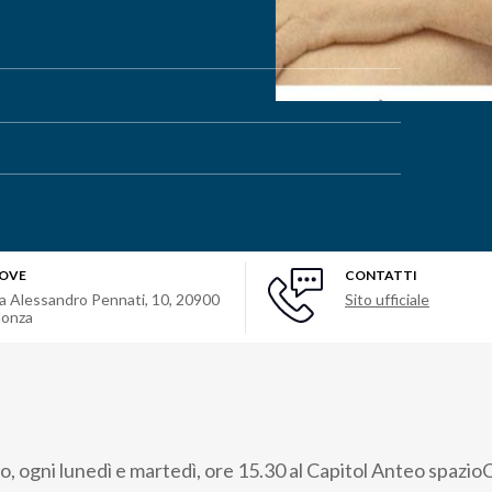
OVE
CONTATTI
ia Alessandro Pennati, 10
,
20900
Sito ufficiale
onza
to, ogni lunedì e martedì, ore 15.30 al Capitol Anteo spazi