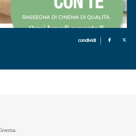
condividi
oCinema.