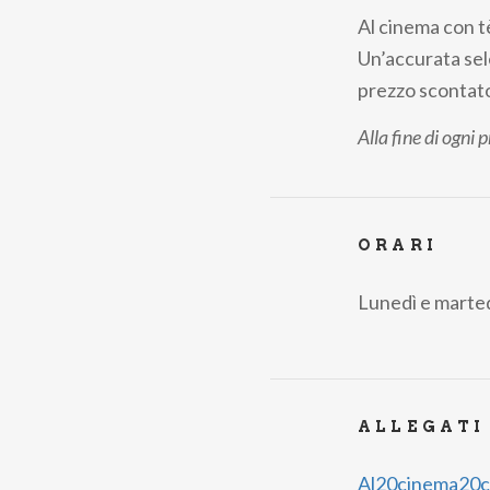
Al cinema con t
Un’accurata selez
prezzo scontato
Alla fine di ogni 
ORARI
Lunedì e marted
ALLEGATI
Al20cinema20c