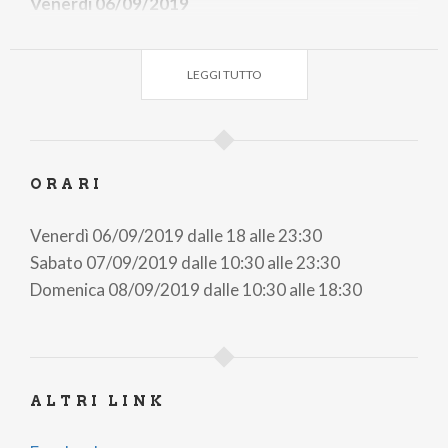
Venerdì 06/09/2019
• Hotel Alpen Chalet via Serta, 1/D, Schilpario (BG)
• Cinema-Teatro Prealpi Piazza Cardinale Angelo
LEGGI TUTTO
Maj, 12, Schilpario (BG)
Sabato 07/09/2019
• Biblioteca Comunale Via Santi, 39, Azzone (BG)
• Pian di Vione Colere (BG)
ORARI
• Palacolere Via Asline, Colere (BG)
Venerdì 06/09/2019 dalle 18 alle 23:30
Domenica 08/09/2019
Sabato 07/09/2019 dalle 10:30 alle 23:30
• Palazzo Pretorio Via Acerbis, 2, Vilminore (BG)
Domenica 08/09/2019 dalle 10:30 alle 18:30
ALTRI LINK