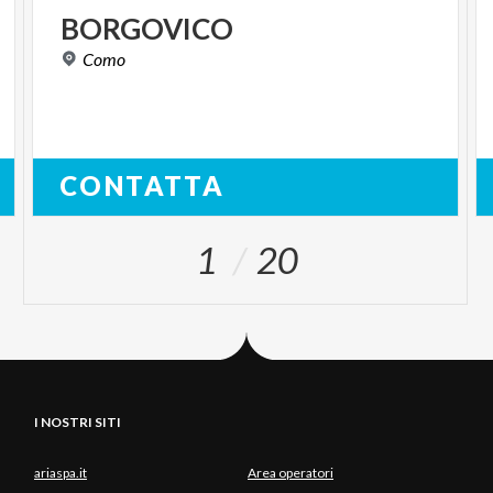
BORGOVICO
Como
CONTATTA
1
20
I NOSTRI SITI
ariaspa.it
Area operatori