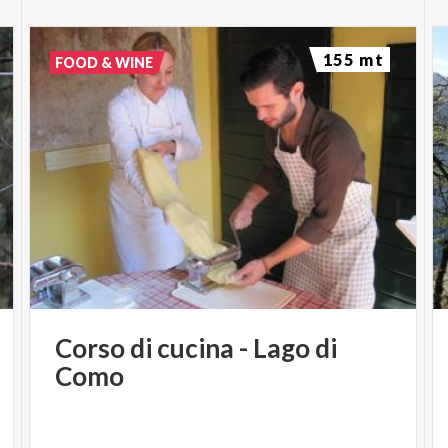
155 mt
FOOD & WINE
Corso
di
cucina
-
Lago
di
Como