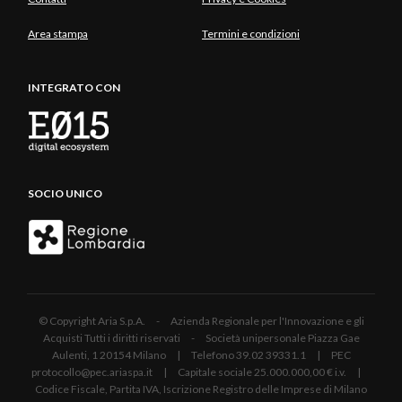
Area stampa
Termini e condizioni
INTEGRATO CON
SOCIO UNICO
© Copyright Aria S.p.A. - Azienda Regionale per l'Innovazione e gli
Acquisti Tutti i diritti riservati - Società unipersonale Piazza Gae
Aulenti, 1 20154 Milano | Telefono 39.02 39331.1 | PEC
protocollo@pec.ariaspa.it | Capitale sociale 25.000.000,00 € i.v. |
Codice Fiscale, Partita IVA, Iscrizione Registro delle Imprese di Milano