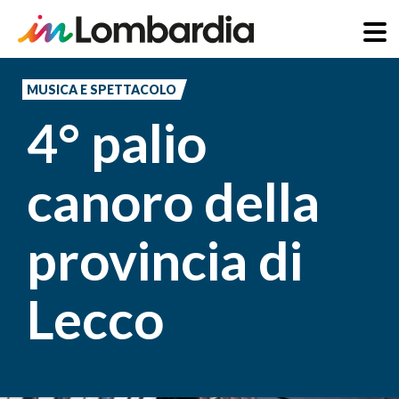
Salta
al
MUSICA E SPETTACOLO
contenuto
4° palio
principale
canoro della
provincia di
Lecco