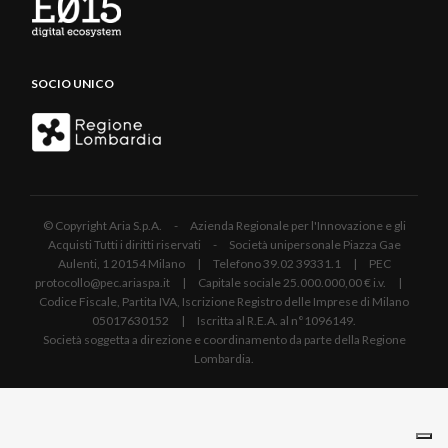
SOCIO UNICO
© Copyright Aria S.p.A. - Azienda Regionale per l'Innovazione e gli
Acquisti Tutti i diritti riservati - Società unipersonale Piazza Gae
Aulenti, 1 20154 Milano | Telefono 39.02 39331.1 | PEC
protocollo@pec.ariaspa.it | Capitale sociale 25.000.000,00 € i.v. |
Codice Fiscale, Partita IVA, Iscrizione Registro delle Imprese di Milano
05017630152 | Iscritta al R.E.A. al n°1096149.
Società soggetta a direzione e coordinamento da parte della Regione
Lombardia.